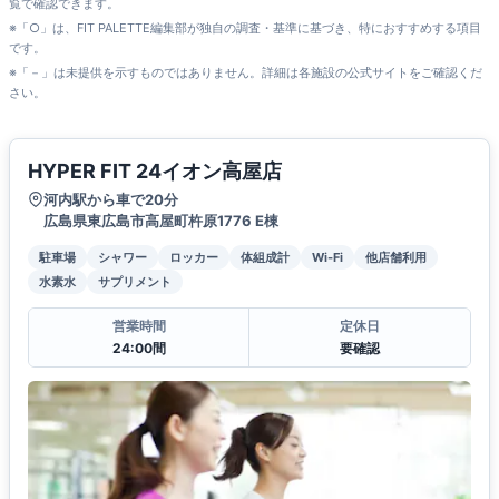
覧で確認できます。
※「○」は、FIT PALETTE編集部が独自の調査・基準に基づき、特におすすめする項目
です。
※「－」は未提供を示すものではありません。詳細は各施設の公式サイトをご確認くだ
さい。
HYPER FIT 24イオン高屋店
河内駅から車で20分
広島県東広島市高屋町杵原1776 E棟
駐車場
シャワー
ロッカー
体組成計
Wi-Fi
他店舗利用
水素水
サプリメント
営業時間
定休日
24:00間
要確認