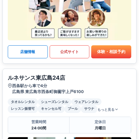
体験・相談予約
店舗情報
公式サイト
ルネサンス東広島24店
西条駅から車で4分
広島県 東広島市西条町御薗宇上戸6100
タオルレンタル
シューズレンタル
ウェアレンタル
レッスン振替可
キャンセル可
プール
サウナ
もっと見る
営業時間
定休日
24:00間
月曜日