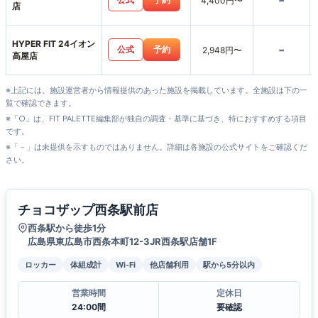
-
4,400円〜
店
HYPER FIT 24イオン
-
公式
予約
2,948円〜
高屋店
※上記には、施設運営者から情報提供のあった施設を掲載しています。全施設は下の一
覧で確認できます。
※「○」は、FIT PALETTE編集部が独自の調査・基準に基づき、特におすすめする項目
です。
※「－」は未提供を示すものではありません。詳細は各施設の公式サイトをご確認くだ
さい。
チョコザップ西条駅前店
西条駅から徒歩1分
広島県東広島市西条本町12-3JR西条駅店舗1F
ロッカー
体組成計
Wi-Fi
他店舗利用
駅から5分以内
営業時間
定休日
24:00間
要確認