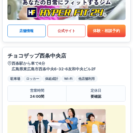
体験・相談予約
店舗情報
公式サイト
チョコザップ西条中央店
西条駅から車で4分
広島県東広島市西条中央6-32-6友和中央ビル2F
駐車場
ロッカー
体組成計
Wi-Fi
他店舗利用
営業時間
定休日
24:00間
要確認