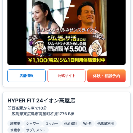
体験・相談予約
店舗情報
公式サイト
HYPER FIT 24イオン高屋店
西条駅から車で10分
広島県東広島市高屋町杵原1776 E棟
駐車場
シャワー
ロッカー
体組成計
Wi-Fi
他店舗利用
水素水
サプリメント