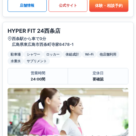
体験・相談予約
店舗情報
公式サイト
HYPER FIT 24西条店
西条駅から車で3分
広島県東広島市西条町寺家6478-1
駐車場
シャワー
ロッカー
体組成計
Wi-Fi
他店舗利用
水素水
サプリメント
営業時間
定休日
24:00間
要確認