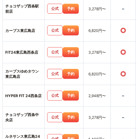
チョコザップ西条駅
-
公式
予約
3,278円〜
前店
○
公式
予約
カーブス東広島店
6,820円〜
○
公式
予約
FiT24東広島西条店
3,278円〜
カーブスゆめタウン
○
公式
予約
6,820円〜
東広島店
-
公式
予約
HYPER FIT 24西条店
2,948円〜
チョコザップ西条中
-
公式
予約
3,278円〜
央店
ルネサンス東広島24
公式
予約