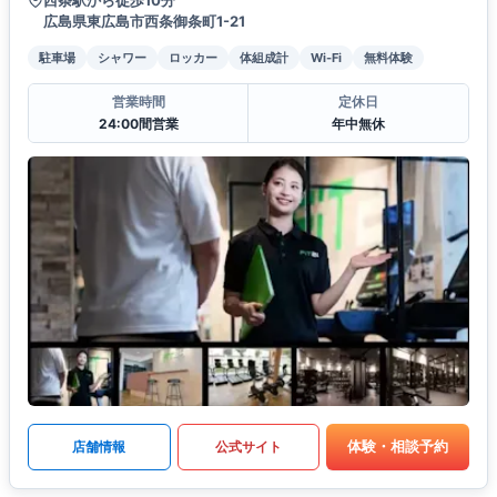
西条駅から徒歩10分
広島県東広島市西条御条町1-21
駐車場
シャワー
ロッカー
体組成計
Wi-Fi
無料体験
営業時間
定休日
24:00間営業
年中無休
体験・相談予約
店舗情報
公式サイト