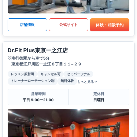
体験・相談予約
店舗情報
公式サイト
Dr.Fit Plus東京一之江店
南行徳駅から車で5分
東京都江戸川区一之江８丁目１１−２９
レッスン振替可
キャンセル可
セミパーソナル
トレーナーローテーション制
無料体験
もっと見る
営業時間
定休日
平日 9:00ー21:00
日曜日