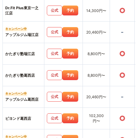
Dr.Fit Plus東京一之
○
公式
予約
14,300円〜
江店
キャンペーン中
-
公式
予約
20,460円〜
アップルジム瑞江店
○
公式
予約
かたぎり塾瑞江店
8,800円〜
○
公式
予約
かたぎり塾葛西店
8,800円〜
キャンペーン中
-
公式
予約
20,460円〜
アップルジム葛西店
102,300
○
公式
予約
ビヨンド葛西店
円〜
キャンペーン中