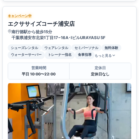
キャンペーン中
エクササイズコーチ浦安店
南行徳駅から徒歩15分
千葉県浦安市北栄1丁目17−16A･IビルURAYASU 5F
シューズレンタル
ウェアレンタル
セミパーソナル
無料体験
ウォーターサーバー
トレーナー指名
食事指導
もっと見る
営業時間
定休日
平日 10:00〜22:00
定休日なし