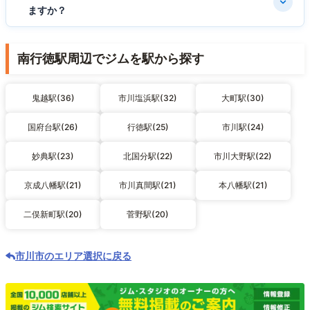
ますか？
南行徳駅周辺でジムを駅から探す
鬼越駅(36)
市川塩浜駅(32)
大町駅(30)
国府台駅(26)
行徳駅(25)
市川駅(24)
妙典駅(23)
北国分駅(22)
市川大野駅(22)
京成八幡駅(21)
市川真間駅(21)
本八幡駅(21)
二俣新町駅(20)
菅野駅(20)
市川市のエリア選択に戻る