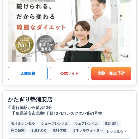
体験・相談予約
店舗情報
公式サイト
かたぎり塾浦安店
南行徳駅から徒歩12分
千葉県浦安市北栄1丁目10-1パレスフタバ1階1号室
タオルレンタル
シューズレンタル
ウェアレンタル
体組成計
完全個室
子連れOK
無料体験
ミネラルウォーター
もっと見る