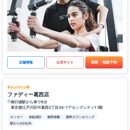
体験・相談予約
店舗情報
公式サイト
キャンペーン中
ファディー葛西店
南行徳駅から車で6分
東京都江戸川区中葛西3丁目36-7アセンズシティ1 1階
ロッカー
体組成計
無料体験
無料カウンセリング
駅から5分以内