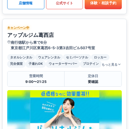
体験・相談予約
店舗情報
公式サイト
キャンペーン中
アップルジム葛西店
南行徳駅から車で6分
東京都江戸川区東葛西6-5-3第3吉田ビル507号室
タオルレンタル
ウェアレンタル
セミパーソナル
ロッカー
完全個室
子連れOK
ウォーターサーバー
プロテイン
もっと見る
営業時間
定休日
9:00〜21:25
要確認