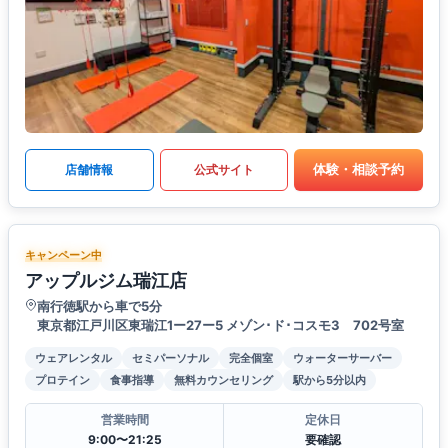
体験・相談予約
店舗情報
公式サイト
キャンペーン中
アップルジム瑞江店
南行徳駅から車で5分
東京都江戸川区東瑞江1ー27ー5 メゾン･ド･コスモ3 702号室
ウェアレンタル
セミパーソナル
完全個室
ウォーターサーバー
プロテイン
食事指導
無料カウンセリング
駅から5分以内
営業時間
定休日
9:00〜21:25
要確認