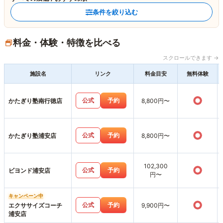
条件を絞り込む
料金・体験・特徴を比べる
スクロールできます →
施設名
リンク
料金目安
無料体験
○
公式
予約
かたぎり塾南行徳店
8,800円〜
○
公式
予約
かたぎり塾浦安店
8,800円〜
102,300
○
公式
予約
ビヨンド浦安店
円〜
キャンペーン中
○
公式
予約
エクササイズコーチ
9,900円〜
浦安店