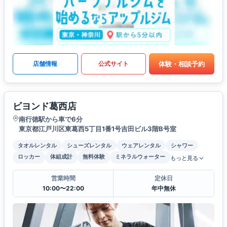
体験・相談予約
店舗情報
公式サイト
ビヨンド葛西店
南行徳駅から車で6分
東京都江戸川区東葛西5丁目1番1号吉田ビル3階B号室
タオルレンタル
シューズレンタル
ウェアレンタル
シャワー
ロッカー
体組成計
無料体験
ミネラルウォーター
もっと見る
営業時間
定休日
10:00〜22:00
年中無休