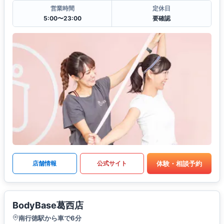
営業時間
定休日
5:00〜23:00
要確認
体験・相談予約
店舗情報
公式サイト
BodyBase葛西店
南行徳駅から車で6分