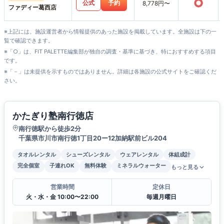
○
公式
予約
8,778円〜
ファディー葛西店
※上記には、施設運営者から情報提供のあった施設を掲載しています。全施設は下の一
覧で確認できます。
※「○」は、FIT PALETTE編集部が独自の調査・基準に基づき、特におすすめする項目
です。
※「－」は未提供を示すものではありません。詳細は各施設の公式サイトをご確認くだ
さい。
かたぎり塾南行徳店
南行徳駅から徒歩2分
千葉県市川市南行徳1丁目20ー12加納駅前ビル204
タオルレンタル
シューズレンタル
ウェアレンタル
体組成計
完全個室
子連れOK
無料体験
ミネラルウォーター
もっと見る
営業時間
定休日
火・水・金 10:00〜22:00
毎週月曜日