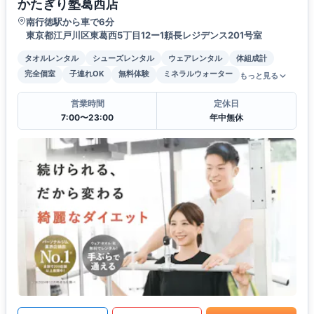
かたぎり塾葛西店
南行徳駅から車で6分
東京都江戸川区東葛西5丁目12ー1頼長レジデンス201号室
タオルレンタル
シューズレンタル
ウェアレンタル
体組成計
完全個室
子連れOK
無料体験
ミネラルウォーター
もっと見る
営業時間
定休日
7:00〜23:00
年中無休