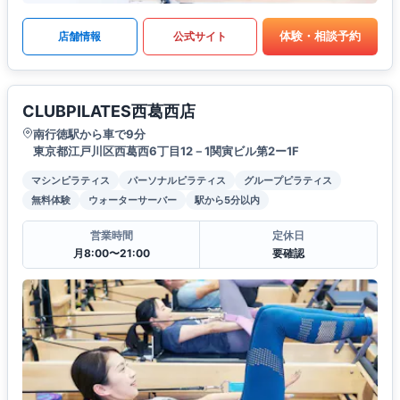
体験・相談予約
店舗情報
公式サイト
CLUBPILATES西葛西店
南行徳駅から車で9分
東京都江戸川区西葛西6丁目12－1関寅ビル第2ー1F
マシンピラティス
パーソナルピラティス
グループピラティス
無料体験
ウォーターサーバー
駅から5分以内
営業時間
定休日
月8:00〜21:00
要確認