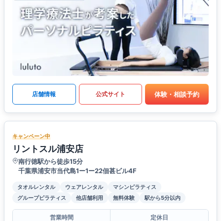
体験・相談予約
店舗情報
公式サイト
キャンペーン中
リントスル浦安店
南行徳駅から徒歩15分
千葉県浦安市当代島1ー1ー22佃甚ビル4F
タオルレンタル
ウェアレンタル
マシンピラティス
グループピラティス
他店舗利用
無料体験
駅から5分以内
営業時間
定休日