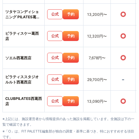
安店
ツタヤコンディショ
○
公式
予約
13,200円〜
ニング PILATES葛西
店
ピラティスケー葛西
○
公式
予約
12,320円〜
店
○
公式
予約
ソエル西葛西店
7,678円〜
ピラティススタジオ
-
公式
予約
29,700円〜
ルルト西葛西店
CLUBPILATES西葛西
○
公式
予約
13,090円〜
店
※上記には、施設運営者から情報提供のあった施設を掲載しています。全施設は下の一
覧で確認できます。
※「○」は、FIT PALETTE編集部が独自の調査・基準に基づき、特におすすめする項目
です。