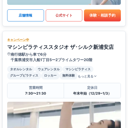
体験・相談予約
店舗情報
公式サイト
キャンペーン中
マシンピラティススタジオ ザ･シルク新浦安店
南行徳駅から車で6分
千葉県浦安市入船1丁目5ー2プライムタワー20階
タオルレンタル
ウェアレンタル
マシンピラティス
グループピラティス
ロッカー
無料体験
もっと見る
営業時間
定休日
7:30〜21:30
年末年始（12/29~1/3）