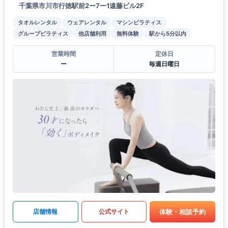
千葉県市川市行徳駅前2ー7ー1遠藤ビル2F
タオルレンタル
ウェアレンタル
マシンピラティス
グループピラティス
他店舗利用
無料体験
駅から5分以内
営業時間
定休日
ー
毎週日曜日
体験・相談予約
店舗情報
公式サイト