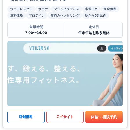
ウェアレンタル
サウナ
マシンピラティス
常温ヨガ
完全個室
無料体験
プロテイン
無料カウンセリング
駅から5分以内
営業時間
定休日
7:00〜24:00
年末年始を除き無休
体験・相談予約
店舗情報
公式サイト