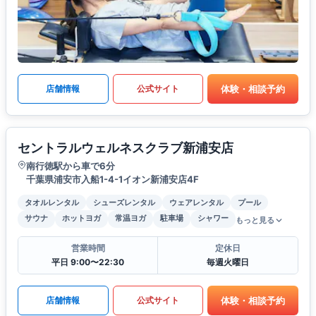
体験・相談予約
店舗情報
公式サイト
セントラルウェルネスクラブ新浦安店
南行徳駅から車で6分
千葉県浦安市入船1-4-1イオン新浦安店4F
タオルレンタル
シューズレンタル
ウェアレンタル
プール
サウナ
ホットヨガ
常温ヨガ
駐車場
シャワー
もっと見る
営業時間
定休日
平日 9:00〜22:30
毎週火曜日
体験・相談予約
店舗情報
公式サイト