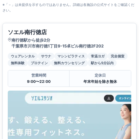
※「－」は未提供を示すものではありません。詳細は各施設の公式サイトをご確認くだ
さい。
ソエル南行徳店
南行徳駅から徒歩2分
千葉県市川市南行徳1丁目9-15卓ビル南行徳2F202
ウェアレンタル
サウナ
マシンピラティス
常温ヨガ
完全個室
無料体験
プロテイン
無料カウンセリング
駅から5分以内
営業時間
定休日
9:00〜22:00
年末年始を除き無休