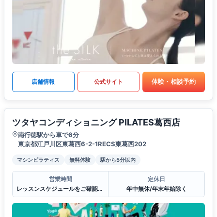
体験・相談予約
店舗情報
公式サイト
ツタヤコンディショニング PILATES葛西店
南行徳駅から車で6分
東京都江戸川区東葛西6-2-1RECS東葛西202
マシンピラティス
無料体験
駅から5分以内
営業時間
定休日
レッスンスケジュールをご確認ください。
年中無休/年末年始除く