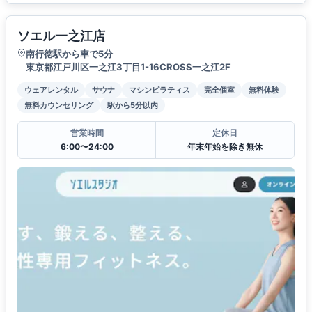
ソエル一之江店
南行徳駅から車で5分
東京都江戸川区一之江3丁目1-16CROSS一之江2F
ウェアレンタル
サウナ
マシンピラティス
完全個室
無料体験
無料カウンセリング
駅から5分以内
営業時間
定休日
6:00〜24:00
年末年始を除き無休