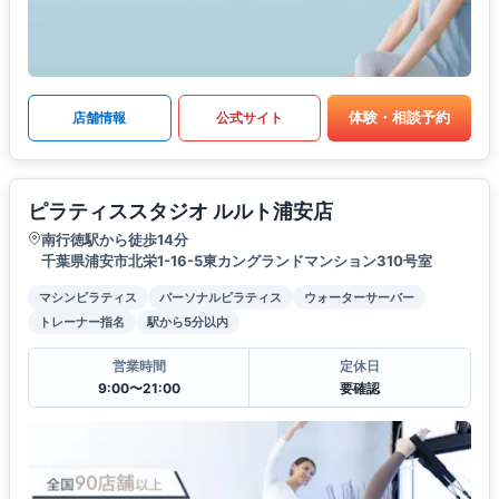
体験・相談予約
店舗情報
公式サイト
ピラティススタジオ ルルト浦安店
南行徳駅から徒歩14分
千葉県浦安市北栄1-16-5東カングランドマンション310号室
マシンピラティス
パーソナルピラティス
ウォーターサーバー
トレーナー指名
駅から5分以内
営業時間
定休日
9:00〜21:00
要確認