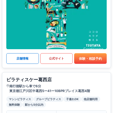
体験・相談予約
店舗情報
公式サイト
ピラティスケー葛西店
南行徳駅から車で6分
東京都江戸川区中葛西5ー41ー10BPRプレイス葛西4階
マシンピラティス
グループピラティス
子連れOK
他店舗利用
無料体験
駅から5分以内