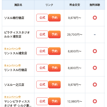
施設名
リンク
料金目安
無料体験
○
公式
予約
ソエル南行徳店
9,878円〜
ピラティススタジオ
-
公式
予約
29,700円〜
ルルト浦安店
キャンペーン中
○
公式
予約
8,800円〜
リントスル浦安店
キャンペーン中
○
公式
予約
8,800円〜
リントスル行徳店
○
公式
予約
ソエル一之江店
9,878円〜
キャンペーン中
○
公式
予約
マシンピラティスス
12,980円〜
タジオ ザ･シルク新浦