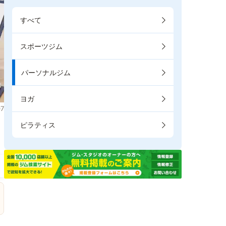
すべて
スポーツジム
パーソナルジム
ヨガ
7
し
ピラティス