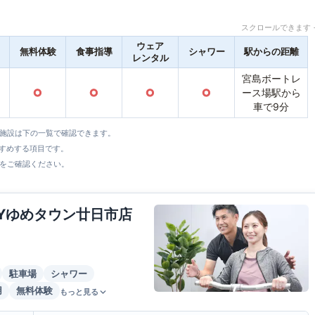
スクロールできます 
ウェア
無料体験
食事指導
シャワー
駅からの距離
レンタル
宮島ボートレ
○
○
○
○
ース場駅から
車で9分
全施設は下の一覧で確認できます。
すすめする項目です。
をご確認ください。
DYゆめタウン廿日市店
駐車場
シャワー
用
無料体験
もっと見る