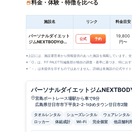
料金・体験・特徴を比べる
施設名
リンク
料金目安
パーソナルダイエット
19,800
公式
予約
ジムNEXTBODYゆめ
円〜
タウン廿日市店
※上記には、施設運営者から情報提供のあった施設を掲載しています。
※「○」は、FIT PALETTE編集部が独自の調査・基準に基づき、特にお
※「－」は未提供を示すものではありません。詳細は各施設の公式サイト
パーソナルダイエットジムNEXTBO
宮島ボートレース場駅から車で9分
広島県廿日市市下平良2-2-1ゆめタウン廿日市2階
タオルレンタル
シューズレンタル
ウェアレンタル
ロッカー
体組成計
Wi-Fi
完全個室
他店舗利