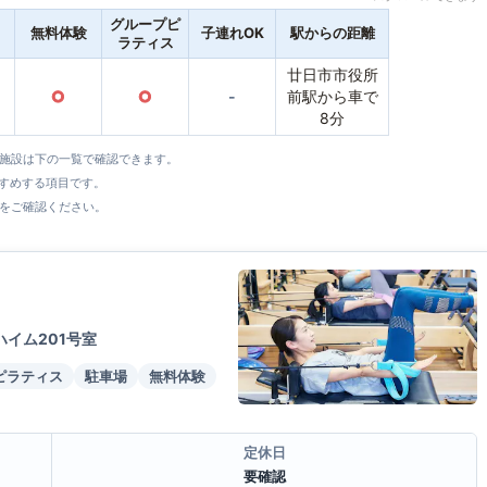
グループピ
無料体験
子連れOK
駅からの距離
ラティス
廿日市市役所
○
○
-
前駅から車で
8分
全施設は下の一覧で確認できます。
すすめする項目です。
をご確認ください。
ハイム201号室
ピラティス
駐車場
無料体験
定休日
要確認