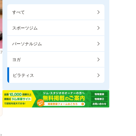
すべて
スポーツジム
パーソナルジム
7
ヨガ
し
ピラティス
→