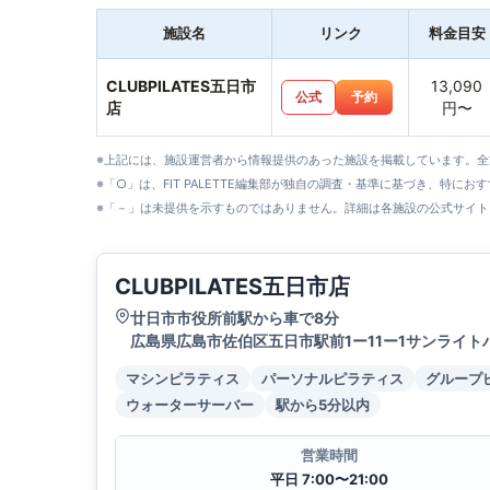
施設名
リンク
料金目安
CLUBPILATES五日市
13,090
公式
予約
店
円〜
※上記には、施設運営者から情報提供のあった施設を掲載しています。
※「○」は、FIT PALETTE編集部が独自の調査・基準に基づき、特にお
※「－」は未提供を示すものではありません。詳細は各施設の公式サイト
CLUBPILATES五日市店
廿日市市役所前駅から車で8分
広島県広島市佐伯区五日市駅前1ー11ー1サンライト
マシンピラティス
パーソナルピラティス
グループ
ウォーターサーバー
駅から5分以内
営業時間
平日 7:00〜21:00