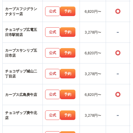
カーブスフジグラン
○
公式
予約
6,820円〜
ナタリー店
チョコザップ広電五
-
公式
予約
3,278円〜
日市駅前店
カーブスサンリブ五
○
公式
予約
6,820円〜
日市店
チョコザップ城山二
-
公式
予約
3,278円〜
丁目店
○
公式
予約
カーブス広島庚午店
6,820円〜
チョコザップ庚午北
-
公式
予約
3,278円〜
店