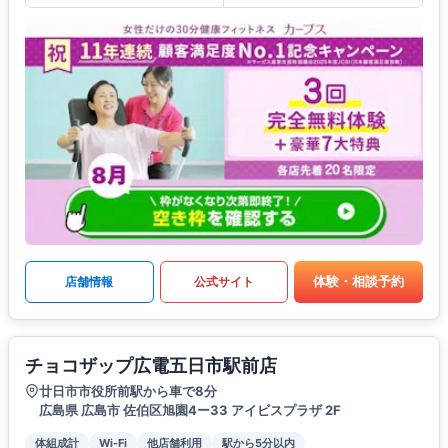
体験・相談予約
店舗情報
公式サイト
チョコザップ広電五日市駅前店
廿日市市役所前駅から車で8分
広島県 広島市 佐伯区旭園4ー33 アイビスプラザ 2F
体組成計
Wi-Fi
他店舗利用
駅から5分以内