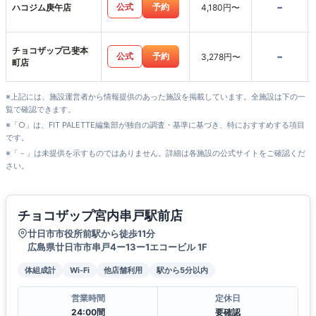
-
公式
予約
ハコジム庚午店
4,180円〜
チョコザップ己斐本
-
公式
予約
3,278円〜
町店
※上記には、施設運営者から情報提供のあった施設を掲載しています。全施設は下の一
覧で確認できます。
※「○」は、FIT PALETTE編集部が独自の調査・基準に基づき、特におすすめする項目
です。
※「－」は未提供を示すものではありません。詳細は各施設の公式サイトをご確認くだ
さい。
チョコザップ宮内串戸駅前店
廿日市市役所前駅から徒歩11分
広島県廿日市市串戸4ー13ー1エコービル 1F
体組成計
Wi-Fi
他店舗利用
駅から5分以内
営業時間
定休日
24:00間
要確認