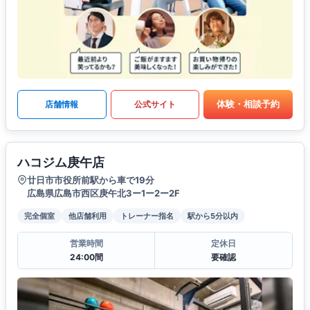
体験・相談予約
店舗情報
公式サイト
ハコジム庚午店
廿日市市役所前駅から車で19分
広島県広島市西区庚午北3ー1ー2ー2F
完全個室
他店舗利用
トレーナー指名
駅から5分以内
営業時間
定休日
24:00間
要確認