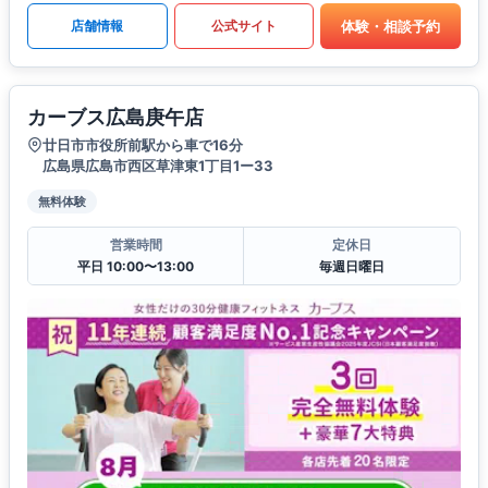
体験・相談予約
店舗情報
公式サイト
カーブス広島庚午店
廿日市市役所前駅から車で16分
広島県広島市西区草津東1丁目1ー33
無料体験
営業時間
定休日
平日 10:00〜13:00
毎週日曜日