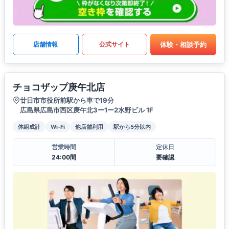
体験・相談予約
店舗情報
公式サイト
チョコザップ庚午北店
廿日市市役所前駅から車で19分
広島県広島市西区庚午北3ー1ー2水野ビル 1F
体組成計
Wi-Fi
他店舗利用
駅から5分以内
営業時間
定休日
24:00間
要確認