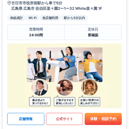
廿日市市役所前駅から車で5分
広島県 広島市 佐伯区楽々園2ー1ー32 White楽々園 1F
体組成計
Wi-Fi
他店舗利用
駅から5分以内
営業時間
定休日
24:00間
要確認
体験・相談予約
店舗情報
公式サイト