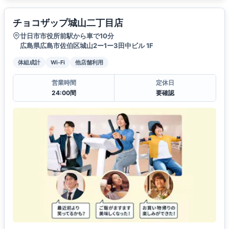
チョコザップ城山二丁目店
廿日市市役所前駅から車で10分
広島県広島市佐伯区城山2ー1ー3田中ビル 1F
体組成計
Wi-Fi
他店舗利用
営業時間
定休日
24:00間
要確認