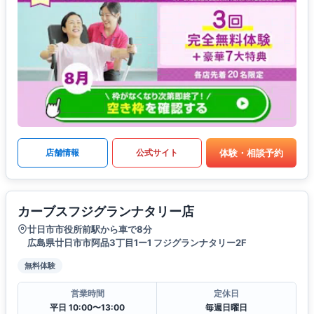
体験・相談予約
店舗情報
公式サイト
カーブスフジグランナタリー店
廿日市市役所前駅から車で8分
広島県廿日市市阿品3丁目1ー1 フジグランナタリー2F
無料体験
営業時間
定休日
平日 10:00〜13:00
毎週日曜日