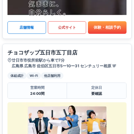
体験・相談予約
店舗情報
公式サイト
チョコザップ五日市五丁目店
廿日市市役所前駅から車で7分
広島県 広島市 佐伯区五日市5ー10ー31 センチュリー相原 1F
体組成計
Wi-Fi
他店舗利用
営業時間
定休日
24:00間
要確認