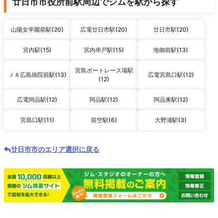
廿日市市役所前駅周辺でジムを駅から探す
山陽女学園前駅(20)
広電廿日市駅(20)
廿日市駅(20)
宮内駅(15)
宮内串戸駅(15)
地御前駅(13)
宮島ボートレース場駅
ＪＡ広島病院前駅(13)
広電宮島口駅(12)
(12)
広電阿品駅(12)
阿品駅(12)
阿品東駅(12)
宮島口駅(11)
前空駅(6)
大野浦駅(3)
廿日市市のエリア選択に戻る