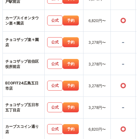
戸駅前店
カーブスイオンタウ
○
公式
予約
6,820円〜
ン楽々園店
チョコザップ楽々園
-
公式
予約
3,278円〜
店
チョコザップ佐伯区
-
公式
予約
3,278円〜
役所前店
ECOFIT24広島五日
○
公式
予約
3,278円〜
市店
チョコザップ五日市
-
公式
予約
3,278円〜
五丁目店
カーブスコイン通り
○
公式
予約
6,820円〜
店