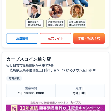
体験・相談予約
店舗情報
公式サイト
カーブスコイン通り店
廿日市市役所前駅から車で7分
広島県広島市佐伯区五日市5丁目5ー17 ゆめタウン五日市 1F
無料体験
営業時間
定休日
平日 10:00〜13:00
毎週日曜日