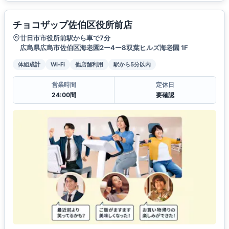
チョコザップ佐伯区役所前店
廿日市市役所前駅から車で7分
広島県広島市佐伯区海老園2ー4ー8双葉ヒルズ海老園 1F
体組成計
Wi-Fi
他店舗利用
駅から5分以内
営業時間
定休日
24:00間
要確認