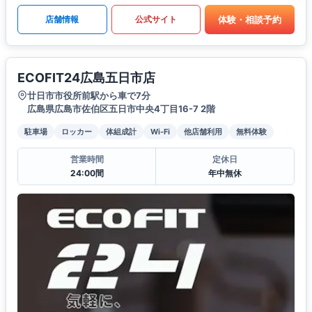
体験・相談予約
店舗情報
公式サイト
ECOFIT24広島五日市店
廿日市市役所前駅から車で7分
広島県広島市佐伯区五日市中央4丁目16-7 2階
駐車場
ロッカー
体組成計
Wi-Fi
他店舗利用
無料体験
営業時間
定休日
24:00間
年中無休