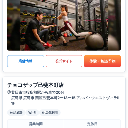
体験・相談予約
店舗情報
公式サイト
チョコザップ己斐本町店
廿日市市役所前駅から車で20分
広島県 広島市 西区己斐本町2ー13ー15 アルパ・ウエストヴィラII
1F
体組成計
Wi-Fi
他店舗利用
営業時間
定休日