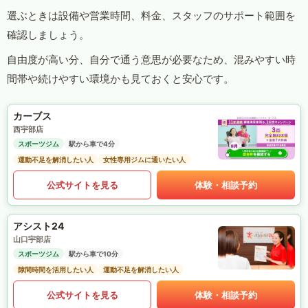
選ぶときは設備や営業時間、料金、スタッフのサポート範囲を
確認しましょう。
自由度が高い分、自分で通う意思が必要なため、混みやすい時
間帯や続けやすい環境かも見ておくと安心です。
カーブス
西宇部店
スポーツジム
駅から車で4分
運動不足を解消したい人
女性専用ジムに通いたい人
公式サイトを見る
体験・相談予約
アシスト24
山口宇部店
スポーツジム
駅から車で10分
隙間時間を活用したい人
運動不足を解消したい人
公式サイトを見る
体験・相談予約