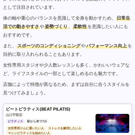
として注目されています。
体の軸や重心のバランスを意識して全身を動かすため、
日常生
活での動きやすさ
や
姿勢づくり
、
柔軟性
を意識したい人にも
おすすめです。
また、
スポーツのコンディショニング
や
パフォーマンス向上
を
目的に取り入れられることもあります。
女性専用スタジオや少人数レッスンも多く、かわいいウェアな
ど、ライフスタイルの一部として楽しめるのも魅力です。
店舗によって特徴が異なるため、まずは自分に合うスタイルを
見つけてみましょう。
ビートピラティス(BEAT PILATIS)
山口宇部店
ピラティス
駅から車で7分
女性専用ジムに通いたい人
ストレスを解消したい人
マシンピラティスを始めたい人