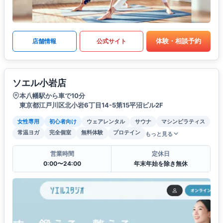
体験・相談予約
店舗情報
公式サイト
ソエル小岩店
本八幡駅から車で10分
東京都江戸川区北小岩6丁目14-5第15平沼ビル2F
女性専用
初心者向け
ウェアレンタル
サウナ
マシンピラティス
常温ヨガ
完全個室
無料体験
プロテイン
もっと見る
営業時間
定休日
0:00〜24:00
年末年始を除き無休