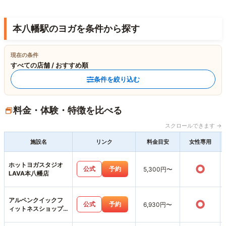
本八幡駅のヨガを条件から探す
現在の条件
すべての店舗 / おすすめ順
条件を絞り込む
料金・体験・特徴を比べる
スクロールできます →
施設名
リンク
料金目安
女性専用
ホットヨガスタジオ
○
公式
予約
5,300円〜
LAVA本八幡店
アルペンクイックフ
○
公式
予約
6,930円〜
ィットネスショップ
ス市川店