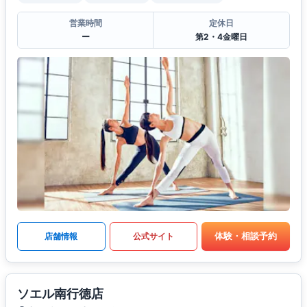
営業時間
定休日
ー
第2・4金曜日
体験・相談予約
店舗情報
公式サイト
ソエル南行徳店