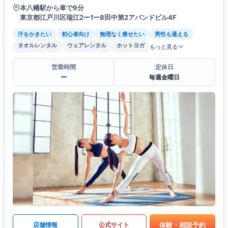
本八幡駅から車で9分
東京都江戸川区瑞江2ー1ー8田中第2アバンドビル4F
汗をかきたい
初心者向け
無理なく痩せたい
男性も通える
タオルレンタル
ウェアレンタル
ホットヨガ
もっと見る
営業時間
定休日
ー
毎週金曜日
体験・相談予約
店舗情報
公式サイト