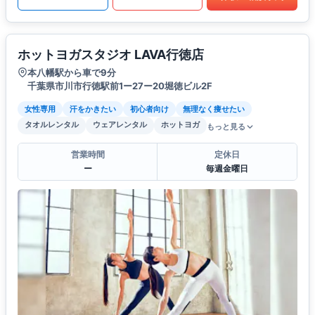
ホットヨガスタジオ LAVA行徳店
本八幡駅から車で9分
千葉県市川市行徳駅前1ー27ー20堀徳ビル2F
女性専用
汗をかきたい
初心者向け
無理なく痩せたい
タオルレンタル
ウェアレンタル
ホットヨガ
もっと見る
営業時間
定休日
ー
毎週金曜日