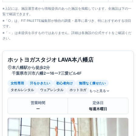
※上記には、施設運営者から情報提供のあった施設を掲載しています。全施設は下の一
覧で確認できます。
※「○」は、FIT PALETTE編集部が独自の調査・基準に基づき、特におすすめする項目
です。
※「－」は未提供を示すものではありません。詳細は各施設の公式サイトをご確認くだ
さい。
ホットヨガスタジオ LAVA本八幡店
本八幡駅から徒歩2分
千葉県市川市八幡2ー16ー7三愛ビル4F
女性専用
汗をかきたい
初心者向け
無理なく痩せたい
タオルレンタル
ウェアレンタル
ホットヨガ
もっと見る
営業時間
定休日
ー
毎週木曜日