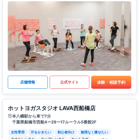
体験・相談予約
店舗情報
公式サイト
ホットヨガスタジオ LAVA西船橋店
本八幡駅から車で7分
千葉県船橋市西船4ー29ー17ルーラル5番館2F
女性専用
汗をかきたい
初心者向け
無理なく痩せたい