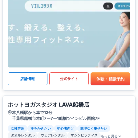
体験・相談予約
店舗情報
公式サイト
ホットヨガスタジオ LAVA船橋店
本八幡駅から車で12分
千葉県船橋市本町7ー7ー1船橋ツインビル西館7F
女性専用
汗をかきたい
初心者向け
無理なく痩せたい
タオルレンタル
ウェアレンタル
マシンピラティス
もっと見る