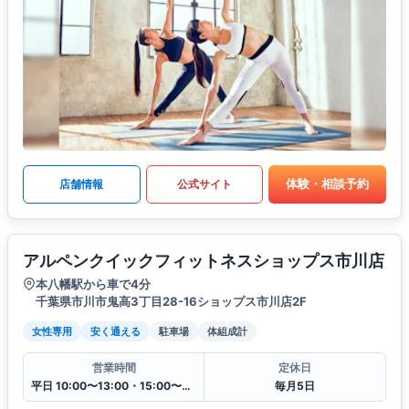
体験・相談予約
店舗情報
公式サイト
アルペンクイックフィットネスショップス市川店
本八幡駅から車で4分
千葉県市川市鬼高3丁目28-16ショップス市川店2F
女性専用
安く通える
駐車場
体組成計
営業時間
定休日
平日 10:00〜13:00・15:00〜20:00
毎月5日