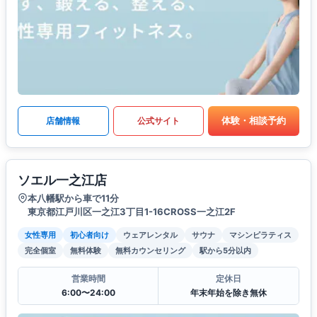
体験・相談予約
店舗情報
公式サイト
ソエル一之江店
本八幡駅から車で11分
東京都江戸川区一之江3丁目1-16CROSS一之江2F
女性専用
初心者向け
ウェアレンタル
サウナ
マシンピラティス
完全個室
無料体験
無料カウンセリング
駅から5分以内
営業時間
定休日
6:00〜24:00
年末年始を除き無休