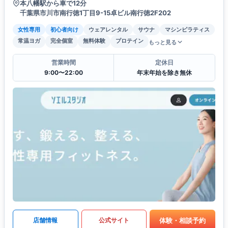
本八幡駅から車で12分
千葉県市川市南行徳1丁目9-15卓ビル南行徳2F202
女性専用
初心者向け
ウェアレンタル
サウナ
マシンピラティス
常温ヨガ
完全個室
無料体験
プロテイン
もっと見る
営業時間
定休日
9:00〜22:00
年末年始を除き無休
体験・相談予約
店舗情報
公式サイト