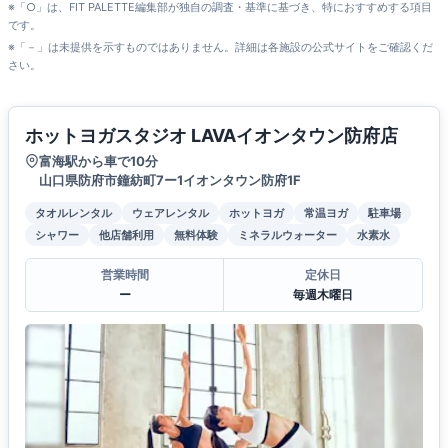
※「○」は、FIT PALETTE編集部が独自の調査・基準に基づき、特におすすめする項目
です。
※「－」は未提供を示すものではありません。詳細は各施設の公式サイトをご確認くだ
さい。
ホットヨガスタジオ LAVAイオンタウン防府店
富海駅から車で10分
山口県防府市鐘紡町7ー1イオンタウン防府1F
タオルレンタル
ウェアレンタル
ホットヨガ
常温ヨガ
駐車場
シャワー
他店舗利用
無料体験
ミネラルウォーター
水素水
営業時間
定休日
ー
毎週木曜日