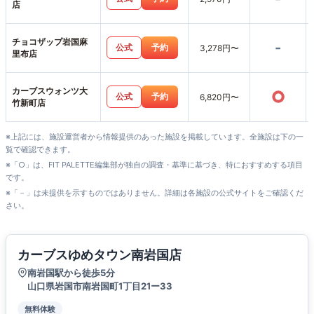
店
チョコザップ岩国麻
-
公式
予約
3,278円〜
里布店
カーブスウォンツ大
○
公式
予約
6,820円〜
竹新町店
※上記には、施設運営者から情報提供のあった施設を掲載しています。全施設は下の一
覧で確認できます。
※「○」は、FIT PALETTE編集部が独自の調査・基準に基づき、特におすすめする項目
です。
※「－」は未提供を示すものではありません。詳細は各施設の公式サイトをご確認くだ
さい。
カーブスゆめタウン南岩国店
南岩国駅から徒歩5分
山口県岩国市南岩国町1丁目21ー33
無料体験