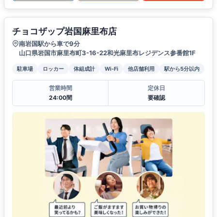
チョコザップ岩国麻里布店
南岩国駅から車で9分
山口県岩国市麻里布町3-16-22和光麻里布レジデンス参番館1F
駐車場
ロッカー
体組成計
Wi-Fi
他店舗利用
駅から5分以内
営業時間
定休日
24:00間
要確認