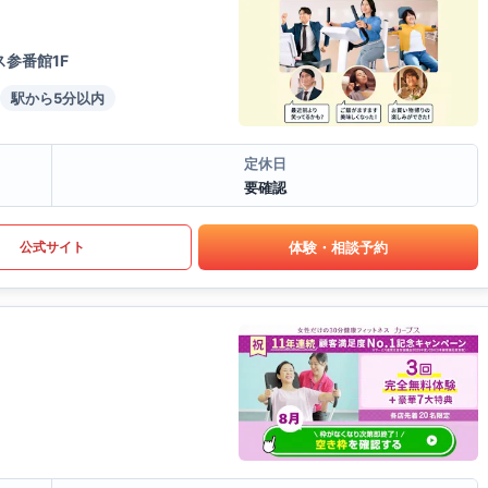
ス参番館1F
駅から5分以内
定休日
要確認
体験・相談予約
公式サイト