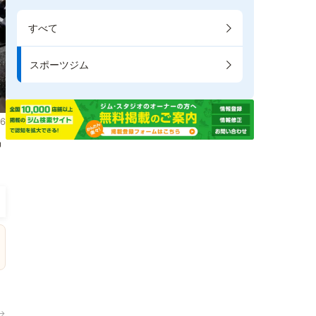
すべて
スポーツジム
6
掲
→