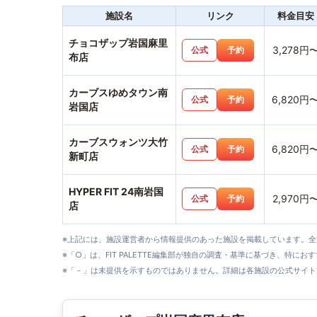
施設名
リンク
料金目安
チョコザップ岩国麻里
3,278円
公式
予約
布店
カーブスゆめタウン南
6,820円
公式
予約
岩国店
カーブスウォンツ大竹
6,820円
公式
予約
新町店
HYPER FIT 24南岩国
2,970円
公式
予約
店
※上記には、施設運営者から情報提供のあった施設を掲載しています。
※「○」は、FIT PALETTE編集部が独自の調査・基準に基づき、特にお
※「－」は未提供を示すものではありません。詳細は各施設の公式サイト