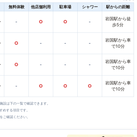
無料体験
他店舗利用
駐車場
シャワー
駅からの距離
岩国駅から徒
〜
-
○
○
-
歩5分
岩国駅から車
〜
○
-
-
-
で10分
岩国駅から車
〜
○
-
-
-
で10分
岩国駅から車
〜
-
○
○
○
で10分
全施設は下の一覧で確認できます。
すすめする項目です。
をご確認ください。