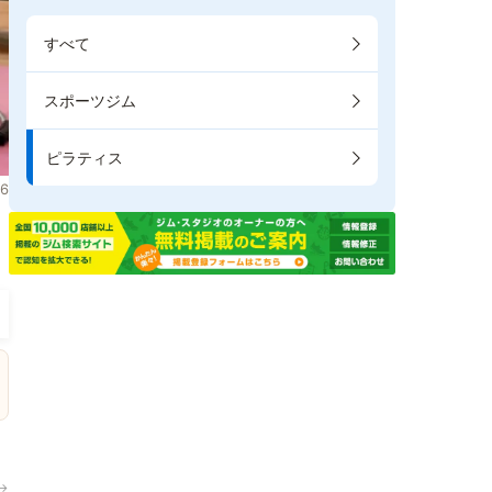
すべて
スポーツジム
ピラティス
6
き
→