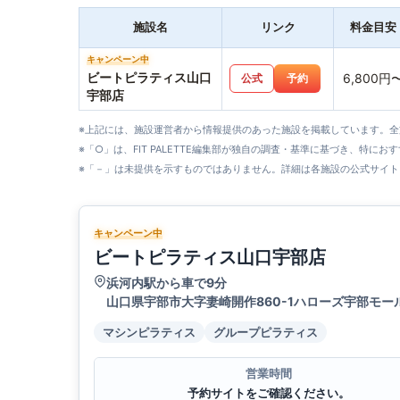
施設名
リンク
料金目安
キャンペーン中
ビートピラティス山口
6,800円
公式
予約
宇部店
※上記には、施設運営者から情報提供のあった施設を掲載しています。
※「○」は、FIT PALETTE編集部が独自の調査・基準に基づき、特にお
※「－」は未提供を示すものではありません。詳細は各施設の公式サイト
キャンペーン中
ビートピラティス山口宇部店
浜河内駅から車で9分
山口県宇部市大字妻崎開作860-1ハローズ宇部モー
マシンピラティス
グループピラティス
営業時間
予約サイトをご確認ください。