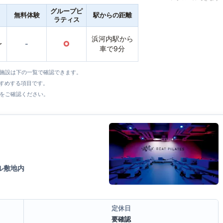
グループピ
無料体験
駅からの距離
ラティス
浜河内駅から
〜
-
○
車で9分
全施設は下の一覧で確認できます。
すすめする項目です。
をご確認ください。
ル敷地内
定休日
要確認