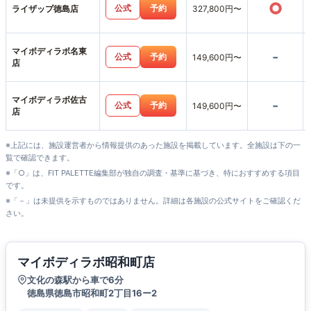
○
公式
予約
ライザップ徳島店
327,800円〜
マイボディラボ名東
-
公式
予約
149,600円〜
店
マイボディラボ佐古
-
公式
予約
149,600円〜
店
※上記には、施設運営者から情報提供のあった施設を掲載しています。全施設は下の一
覧で確認できます。
※「○」は、FIT PALETTE編集部が独自の調査・基準に基づき、特におすすめする項目
です。
※「－」は未提供を示すものではありません。詳細は各施設の公式サイトをご確認くだ
さい。
マイボディラボ昭和町店
文化の森駅から車で6分
徳島県徳島市昭和町2丁目16ー2