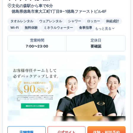
文化の森駅から車で6分
徳島県徳島市東大工町1丁目9−1徳島ファーストビル4F
タオルレンタル
ウェアレンタル
シャワー
ロッカー
体組成計
Wi-Fi
無料体験
ミネラルウォーター
食事指導
もっと見る
営業時間
定休日
7:00〜23:00
要確認
体験・相談予約
店舗情報
公式サイト