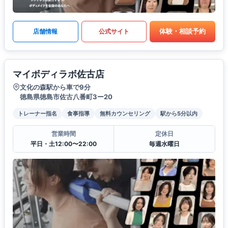
体験・相談予約
店舗情報
公式サイト
マイボディラボ佐古店
文化の森駅から車で9分
徳島県徳島市佐古八番町3ー20
トレーナー指名
食事指導
無料カウンセリング
駅から5分以内
営業時間
定休日
平日・土12:00〜22:00
毎週水曜日