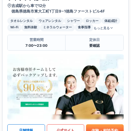
吉成駅から車で12分
徳島県徳島市東大工町1丁目9−1徳島ファーストビル4F
タオルレンタル
ウェアレンタル
シャワー
ロッカー
体組成計
Wi-Fi
無料体験
ミネラルウォーター
食事指導
もっと見る
営業時間
定休日
7:00〜23:00
要確認
体験・相談予約
店舗情報
公式サイト