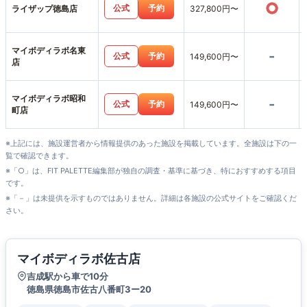
○
公式
予約
ライザップ徳島店
327,800円〜
マイボディラボ名東
-
公式
予約
149,600円〜
店
マイボディラボ昭和
-
公式
予約
149,600円〜
町店
※上記には、施設運営者から情報提供のあった施設を掲載しています。全施設は下の一
覧で確認できます。
※「○」は、FIT PALETTE編集部が独自の調査・基準に基づき、特におすすめする項目
です。
※「－」は未提供を示すものではありません。詳細は各施設の公式サイトをご確認くだ
さい。
マイボディラボ佐古店
吉成駅から車で10分
徳島県徳島市佐古八番町3ー20