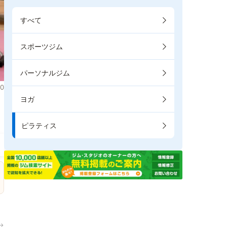
すべて
スポーツジム
パーソナルジム
0
ヨガ
ま
ピラティス
→