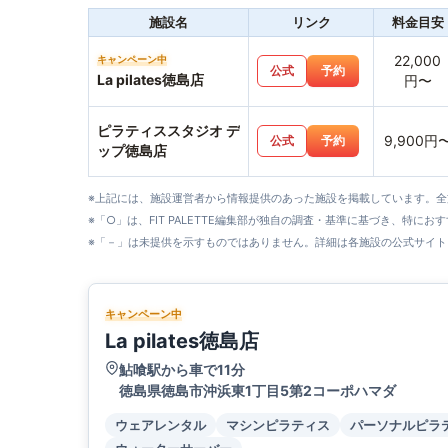
施設名
リンク
料金目安
22,000
キャンペーン中
公式
予約
La pilates徳島店
円〜
ピラティススタジオ デ
9,900円
公式
予約
ップ徳島店
※上記には、施設運営者から情報提供のあった施設を掲載しています。
※「○」は、FIT PALETTE編集部が独自の調査・基準に基づき、特にお
※「－」は未提供を示すものではありません。詳細は各施設の公式サイト
キャンペーン中
La pilates徳島店
鮎喰駅から車で11分
徳島県徳島市沖浜東1丁目5第2コーポハマダ
ウェアレンタル
マシンピラティス
パーソナルピラ