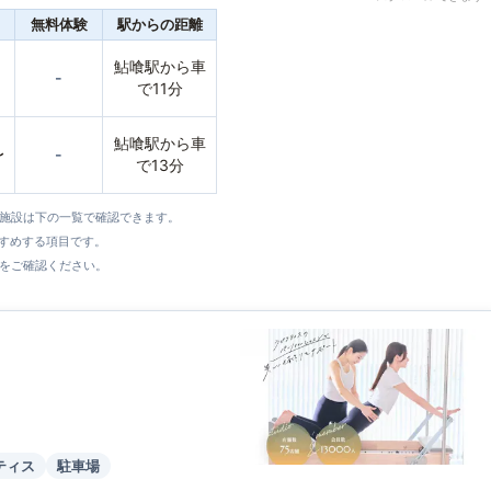
無料体験
駅からの距離
鮎喰駅から車
-
で11分
鮎喰駅から車
〜
-
で13分
全施設は下の一覧で確認できます。
すすめする項目です。
をご確認ください。
ティス
駐車場