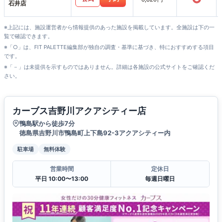
石井店
※上記には、施設運営者から情報提供のあった施設を掲載しています。全施設は下の一
覧で確認できます。
※「○」は、FIT PALETTE編集部が独自の調査・基準に基づき、特におすすめする項目
です。
※「－」は未提供を示すものではありません。詳細は各施設の公式サイトをご確認くだ
さい。
カーブス吉野川アクアシティー店
鴨島駅から徒歩7分
徳島県吉野川市鴨島町上下島92-3アクアシティー内
駐車場
無料体験
営業時間
定休日
平日 10:00〜13:00
毎週日曜日