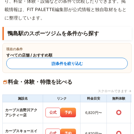
り、料金・体験・設備などの条件で比較したりできます。掲
載情報は、FIT PALETTE編集部が公式情報と独自取材をもと
に整理しています。
鴨島駅のスポーツジムを条件から探す
現在の条件
すべての店舗 / おすすめ順
条件を絞り込む
料金・体験・特徴を比べる
スクロールできます →
施設名
リンク
料金目安
無料体験
カーブス吉野川アク
○
公式
予約
6,820円〜
アシティー店
カーブスキョーエイ
○
公式
予約
6,820円〜