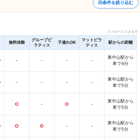
条件を絞り込む
スクロールできます 
グループピ
マットピラ
無料体験
子連れOK
駅からの距離
ラティス
ティス
東中山駅から
〜
-
-
-
-
車で4分
東中山駅から
〜
-
-
-
-
車で5分
東中山駅から
○
-
○
-
車で5分
東中山駅から
〜
○
○
-
-
車で5分