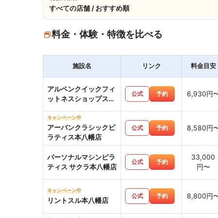
すべての店舗 / おすすめ順
料金・体験・特徴を比べる
施設名
リンク
料金目安
アルペンクイックフィ
6,930円
公式
予約
ットネスショップス市
川店
キャンペーン中
アーバンクラシックピ
8,580円
公式
予約
ラティス本八幡店
パーソナルマシンピラ
33,000
公式
予約
ティス サクラ本八幡店
円〜
キャンペーン中
8,800円
公式
予約
リントスル本八幡店