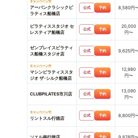
キャンペーン中
アーバンクラシックピ
8,580円
公式
予約
ラティス船橋店
ピラティススタジオ セ
20,000
公式
予約
レスティア船橋店
円〜
ゼンプレイスピラティ
9,625円
公式
予約
ス船橋スタジオ店
キャンペーン中
12,980
マシンピラティススタ
公式
予約
円〜
ジオ ザ･シルク船橋店
13,090
CLUBPILATES市川店
公式
予約
円〜
キャンペーン中
8,800円
公式
予約
リントスル行徳店
ソエル南行徳店
9,878円
公式
予約