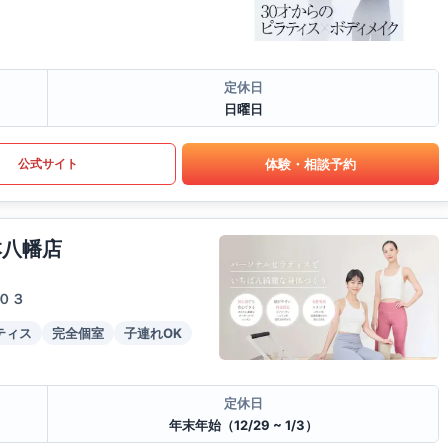
定休日
日曜日
体験・相談予約
公式サイト
本八幡店
０３
ティス
完全個室
子連れOK
定休日
年末年始（12/29 ~ 1/3）