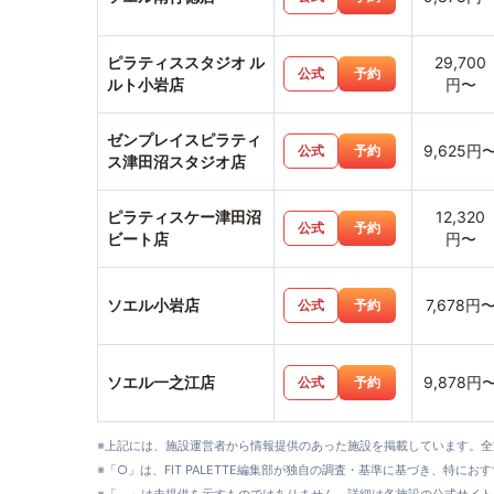
ピラティススタジオ ル
29,700
公式
予約
ルト小岩店
円〜
ゼンプレイスピラティ
9,625円
公式
予約
ス津田沼スタジオ店
ピラティスケー津田沼
12,320
公式
予約
ビート店
円〜
ソエル小岩店
7,678円
公式
予約
ソエル一之江店
9,878円
公式
予約
※上記には、施設運営者から情報提供のあった施設を掲載しています。
※「○」は、FIT PALETTE編集部が独自の調査・基準に基づき、特にお