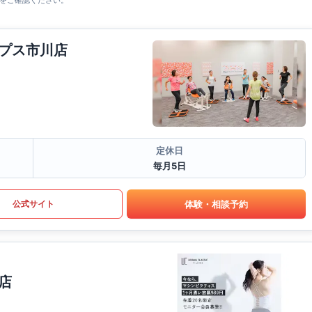
をご確認ください。
プス市川店
定休日
毎月5日
体験・相談予約
公式サイト
店