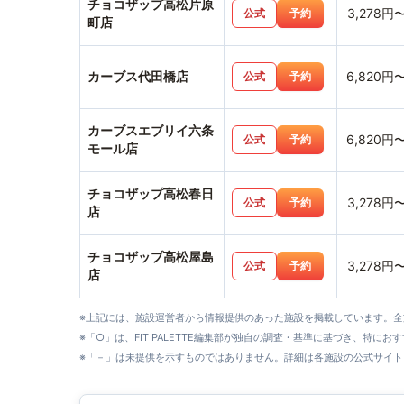
チョコザップ高松片原
3,278円
公式
予約
町店
カーブス代田橋店
6,820円
公式
予約
カーブスエブリイ六条
6,820円
公式
予約
モール店
チョコザップ高松春日
3,278円
公式
予約
店
チョコザップ高松屋島
3,278円
公式
予約
店
※上記には、施設運営者から情報提供のあった施設を掲載しています。
※「○」は、FIT PALETTE編集部が独自の調査・基準に基づき、特にお
※「－」は未提供を示すものではありません。詳細は各施設の公式サイト