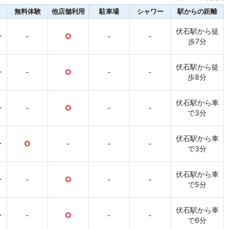
無料体験
他店舗利用
駐車場
シャワー
駅からの距離
伏石駅から徒
〜
-
○
-
-
歩7分
伏石駅から徒
〜
-
○
-
-
歩8分
伏石駅から車
〜
-
○
-
-
で3分
伏石駅から車
〜
○
-
-
-
で3分
伏石駅から車
〜
-
○
-
-
で5分
伏石駅から車
〜
-
○
-
-
で6分