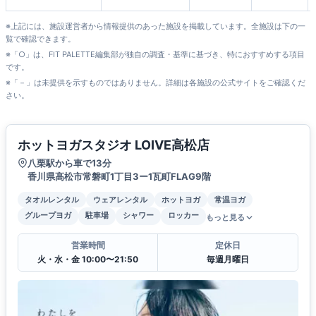
※上記には、施設運営者から情報提供のあった施設を掲載しています。全施設は下の一
覧で確認できます。
※「○」は、FIT PALETTE編集部が独自の調査・基準に基づき、特におすすめする項目
です。
※「－」は未提供を示すものではありません。詳細は各施設の公式サイトをご確認くだ
さい。
ホットヨガスタジオ LOIVE高松店
八栗駅から車で13分
香川県高松市常磐町1丁目3ー1瓦町FLAG9階
タオルレンタル
ウェアレンタル
ホットヨガ
常温ヨガ
グループヨガ
駐車場
シャワー
ロッカー
もっと見る
営業時間
定休日
火・水・金 10:00〜21:50
毎週月曜日