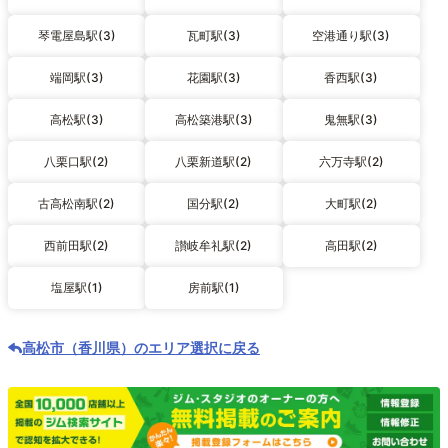
琴電屋島駅(3)
瓦町駅(3)
空港通り駅(3)
端岡駅(3)
花園駅(3)
香西駅(3)
高松駅(3)
高松築港駅(3)
鬼無駅(3)
八栗口駅(2)
八栗新道駅(2)
六万寺駅(2)
古高松南駅(2)
国分駅(2)
大町駅(2)
西前田駅(2)
讃岐牟礼駅(2)
高田駅(2)
塩屋駅(1)
房前駅(1)
高松市（香川県）のエリア選択に戻る