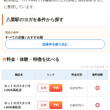
に整理しています。
八栗駅のヨガを条件から探す
現在の条件
すべての店舗 / おすすめ順
条件を絞り込む
料金・体験・特徴を比べる
スクロールできます →
施設名
リンク
料金目安
無料体験
ホットヨガスタジオ
○
公式
予約
8,910円〜
LOIVE高松店
ホットヨガスタジオ
○
公式
予約
3,800円〜
LAVA高松店