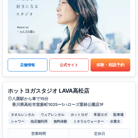
体験・相談予約
店舗情報
公式サイト
ホットヨガスタジオ LAVA高松店
八栗駅から車で15分
香川県高松市室新町1025ー1ハローズ栗林公園店1F
タオルレンタル
ウェアレンタル
ホットヨガ
常温ヨガ
駐車場
シャワー
他店舗利用
無料体験
ミネラルウォーター
水素水
営業時間
定休日