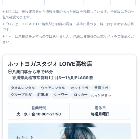
※上記には、施設運営者から情報提供のあった施設を掲載しています。全施設は下の一
覧で確認できます。
※「○」は、FIT PALETTE編集部が独自の調査・基準に基づき、特におすすめする項目
です。
※「－」は未提供を示すものではありません。詳細は各施設の公式サイトをご確認くだ
さい。
ホットヨガスタジオ LOIVE高松店
八栗口駅から車で16分
香川県高松市常磐町1丁目3ー1瓦町FLAG9階
タオルレンタル
ウェアレンタル
ホットヨガ
常温ヨガ
グループヨガ
駐車場
シャワー
ロッカー
もっと見る
営業時間
定休日
火・水・金 10:00〜21:50
毎週月曜日