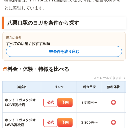
とに整理しています。
八栗口駅のヨガを条件から探す
現在の条件
すべての店舗 / おすすめ順
条件を絞り込む
料金・体験・特徴を比べる
スクロールできます →
施設名
リンク
料金目安
無料体験
ホットヨガスタジオ
○
公式
予約
8,910円〜
LOIVE高松店
ホットヨガスタジオ
○
公式
予約
3,800円〜
LAVA高松店