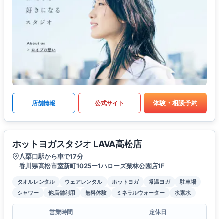
体験・相談予約
店舗情報
公式サイト
ホットヨガスタジオ LAVA高松店
八栗口駅から車で17分
香川県高松市室新町1025ー1ハローズ栗林公園店1F
タオルレンタル
ウェアレンタル
ホットヨガ
常温ヨガ
駐車場
シャワー
他店舗利用
無料体験
ミネラルウォーター
水素水
営業時間
定休日