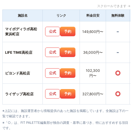
スクロールできます →
施設名
リンク
料金目安
無料体験
マイボディラボ高松
-
公式
予約
149,600円〜
東浜町店
-
公式
予約
LIFE TIME高松店
36,000円〜
102,300
○
公式
予約
ビヨンド高松店
円〜
○
公式
予約
ライザップ高松店
327,800円〜
※上記には、施設運営者から情報提供のあった施設を掲載しています。全施設は下の一
覧で確認できます。
※「○」は、FIT PALETTE編集部が独自の調査・基準に基づき、特におすすめする項目
です。