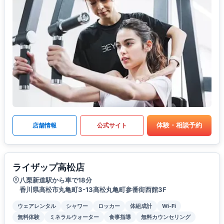
体験・相談予約
店舗情報
公式サイト
ライザップ高松店
八栗新道駅から車で18分
香川県高松市丸亀町3-13高松丸亀町参番街西館3F
ウェアレンタル
シャワー
ロッカー
体組成計
Wi-Fi
無料体験
ミネラルウォーター
食事指導
無料カウンセリング