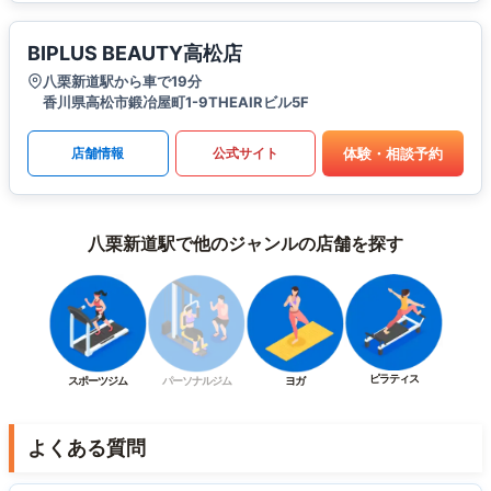
BIPLUS BEAUTY高松店
八栗新道駅から車で19分
香川県高松市鍛冶屋町1-9THEAIRビル5F
体験・相談予約
店舗情報
公式サイト
八栗新道駅で他のジャンルの店舗を探す
ピラティス
スポーツジム
パーソナルジム
ヨガ
よくある質問