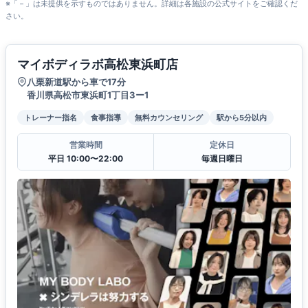
※「－」は未提供を示すものではありません。詳細は各施設の公式サイトをご確認くだ
さい。
マイボディラボ高松東浜町店
八栗新道駅から車で17分
香川県高松市東浜町1丁目3ー1
トレーナー指名
食事指導
無料カウンセリング
駅から5分以内
営業時間
定休日
平日 10:00〜22:00
毎週日曜日