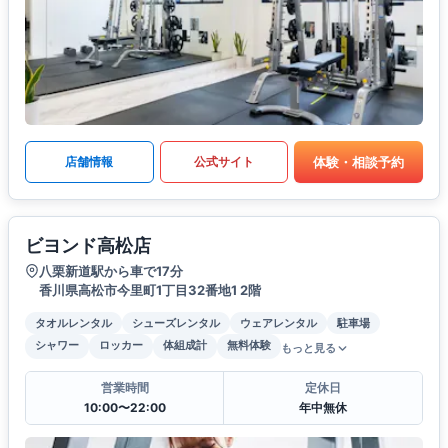
体験・相談予約
店舗情報
公式サイト
ビヨンド高松店
八栗新道駅から車で17分
香川県高松市今里町1丁目32番地1 2階
タオルレンタル
シューズレンタル
ウェアレンタル
駐車場
シャワー
ロッカー
体組成計
無料体験
もっと見る
営業時間
定休日
10:00〜22:00
年中無休