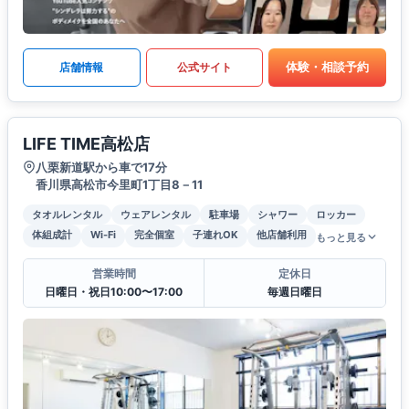
体験・相談予約
店舗情報
公式サイト
LIFE TIME高松店
八栗新道駅から車で17分
香川県高松市今里町1丁目8－11
タオルレンタル
ウェアレンタル
駐車場
シャワー
ロッカー
体組成計
Wi-Fi
完全個室
子連れOK
他店舗利用
もっと見る
営業時間
定休日
日曜日・祝日10:00〜17:00
毎週日曜日