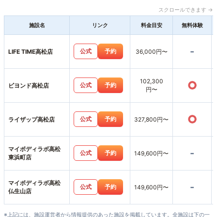
スクロールできます →
施設名
リンク
料金目安
無料体験
-
公式
予約
LIFE TIME高松店
36,000円〜
102,300
○
公式
予約
ビヨンド高松店
円〜
○
公式
予約
ライザップ高松店
327,800円〜
マイボディラボ高松
-
公式
予約
149,600円〜
東浜町店
マイボディラボ高松
-
公式
予約
149,600円〜
仏生山店
※上記には、施設運営者から情報提供のあった施設を掲載しています。全施設は下の一