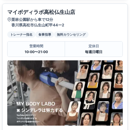
マイボディラボ高松仏生山店
栗林公園駅から車で12分
香川県高松市仏生山町甲44ー2
トレーナー指名
食事指導
無料カウンセリング
営業時間
定休日
10:00〜21:00
毎週日曜日