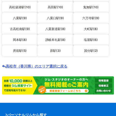
高松築港駅(10)
高田駅(10)
鬼無駅(10)
八栗駅(9)
八栗口駅(9)
六万寺駅(9)
古高松南駅(9)
八栗新道駅(8)
大町駅(8)
岡本駅(8)
讃岐牟礼駅(8)
塩屋駅(6)
房前駅(5)
原駅(3)
国分駅(2)
高松市（香川県）のエリア選択に戻る
パーソナルジムから探す