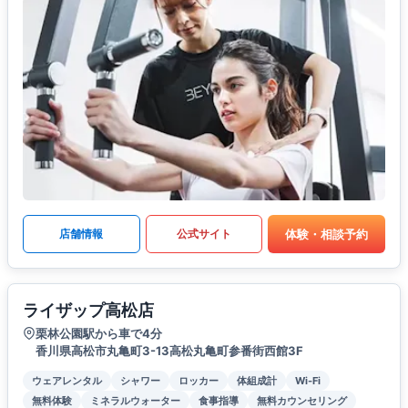
体験・相談予約
店舗情報
公式サイト
ライザップ高松店
栗林公園駅から車で4分
香川県高松市丸亀町3-13高松丸亀町参番街西館3F
ウェアレンタル
シャワー
ロッカー
体組成計
Wi-Fi
無料体験
ミネラルウォーター
食事指導
無料カウンセリング