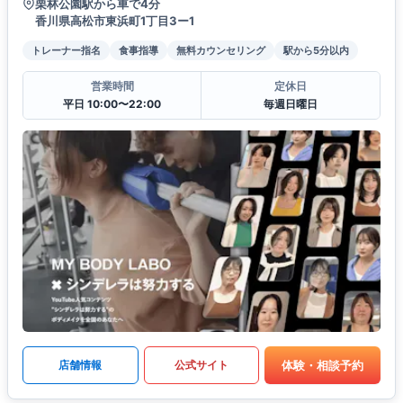
栗林公園駅から車で4分
香川県高松市東浜町1丁目3ー1
トレーナー指名
食事指導
無料カウンセリング
駅から5分以内
営業時間
定休日
平日 10:00〜22:00
毎週日曜日
体験・相談予約
店舗情報
公式サイト