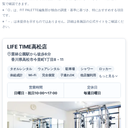
覧で確認できます。
※「○」は、FIT PALETTE編集部が独自の調査・基準に基づき、特におすすめする項目
です。
※「－」は未提供を示すものではありません。詳細は各施設の公式サイトをご確認くだ
さい。
LIFE TIME高松店
栗林公園駅から徒歩8分
香川県高松市今里町1丁目8－11
タオルレンタル
ウェアレンタル
駐車場
シャワー
ロッカー
体組成計
Wi-Fi
完全個室
子連れOK
他店舗利用
もっと見る
営業時間
定休日
日曜日・祝日10:00〜17:00
毎週日曜日