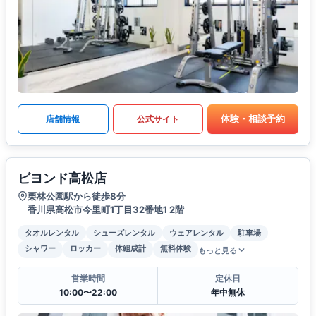
体験・相談予約
店舗情報
公式サイト
ビヨンド高松店
栗林公園駅から徒歩8分
香川県高松市今里町1丁目32番地1 2階
タオルレンタル
シューズレンタル
ウェアレンタル
駐車場
シャワー
ロッカー
体組成計
無料体験
もっと見る
営業時間
定休日
10:00〜22:00
年中無休