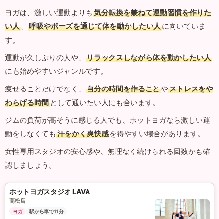
ヨガは、激しい運動よりも
気分転換を兼ねて運動習慣を作りた
い人
、
呼吸やポーズを通じて体を動かしたい人
に向いていま
す。
運動が久しぶりの人や、
リラックスしながら体を動かしたい人
にも始めやすいジャンルです。
痩せることだけでなく、
自分の時間を作ること
や
ストレスをや
わらげる時間
として通いたい人にも合います。
ジムの負荷が高そうに感じる人でも、ホットヨガなら激しい運
動をしなくても
汗をかく爽快感
を得やすい場合があります。
女性専用スタジオの安心感や、無理なく続けられる回数かも確
認しましょう。
ホットヨガスタジオ LAVA
高松店
ヨガ
駅から車で11分