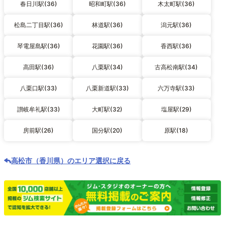
春日川駅(36)
昭和町駅(36)
木太町駅(36)
松島二丁目駅(36)
林道駅(36)
潟元駅(36)
琴電屋島駅(36)
花園駅(36)
香西駅(36)
高田駅(36)
八栗駅(34)
古高松南駅(34)
八栗口駅(33)
八栗新道駅(33)
六万寺駅(33)
讃岐牟礼駅(33)
大町駅(32)
塩屋駅(29)
房前駅(26)
国分駅(20)
原駅(18)
高松市（香川県）のエリア選択に戻る