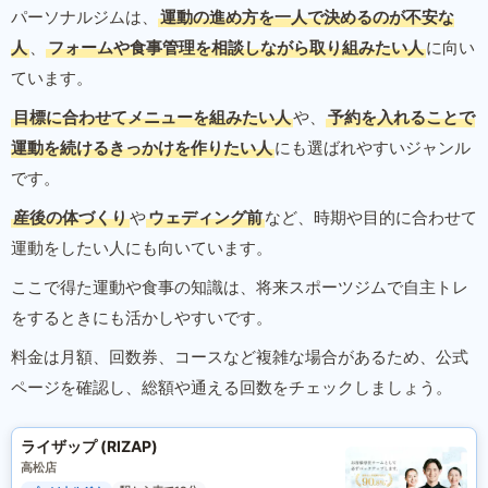
パーソナルジムは、
運動の進め方を一人で決めるのが不安な
人
、
フォームや食事管理を相談しながら取り組みたい人
に向い
ています。
目標に合わせてメニューを組みたい人
や、
予約を入れることで
運動を続けるきっかけを作りたい人
にも選ばれやすいジャンル
です。
産後の体づくり
や
ウェディング前
など、時期や目的に合わせて
運動をしたい人にも向いています。
ここで得た運動や食事の知識は、将来スポーツジムで自主トレ
をするときにも活かしやすいです。
料金は月額、回数券、コースなど複雑な場合があるため、公式
ページを確認し、総額や通える回数をチェックしましょう。
ライザップ (RIZAP)
高松店