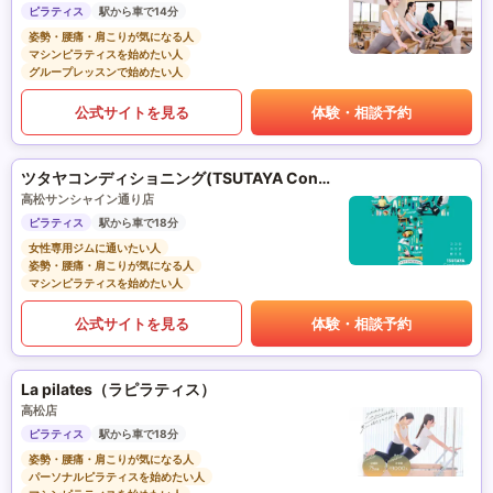
ピラティス
駅から車で14分
姿勢・腰痛・肩こりが気になる人
マシンピラティスを始めたい人
グループレッスンで始めたい人
公式サイトを見る
体験・相談予約
ツタヤコンディショニング(TSUTAYA Conditioning)PILATES
高松サンシャイン通り店
ピラティス
駅から車で18分
女性専用ジムに通いたい人
姿勢・腰痛・肩こりが気になる人
マシンピラティスを始めたい人
公式サイトを見る
体験・相談予約
La pilates（ラピラティス）
高松店
ピラティス
駅から車で18分
姿勢・腰痛・肩こりが気になる人
パーソナルピラティスを始めたい人