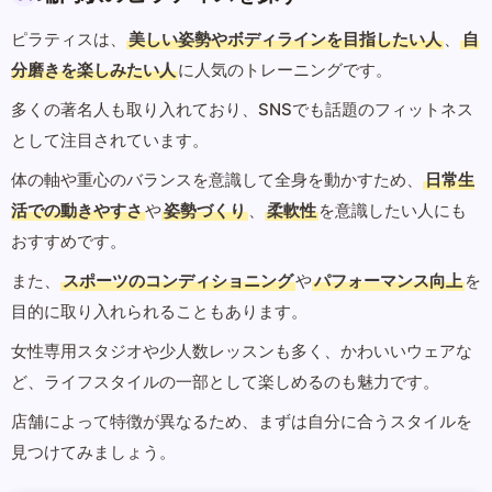
ピラティスは、
美しい姿勢やボディラインを目指したい人
、
自
分磨きを楽しみたい人
に人気のトレーニングです。
多くの著名人も取り入れており、SNSでも話題のフィットネス
として注目されています。
体の軸や重心のバランスを意識して全身を動かすため、
日常生
活での動きやすさ
や
姿勢づくり
、
柔軟性
を意識したい人にも
おすすめです。
また、
スポーツのコンディショニング
や
パフォーマンス向上
を
目的に取り入れられることもあります。
女性専用スタジオや少人数レッスンも多く、かわいいウェアな
ど、ライフスタイルの一部として楽しめるのも魅力です。
店舗によって特徴が異なるため、まずは自分に合うスタイルを
見つけてみましょう。