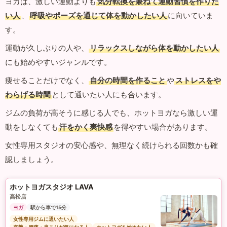
ヨガは、激しい運動よりも
気分転換を兼ねて運動習慣を作りた
い人
、
呼吸やポーズを通じて体を動かしたい人
に向いていま
す。
運動が久しぶりの人や、
リラックスしながら体を動かしたい人
にも始めやすいジャンルです。
痩せることだけでなく、
自分の時間を作ること
や
ストレスをや
わらげる時間
として通いたい人にも合います。
ジムの負荷が高そうに感じる人でも、ホットヨガなら激しい運
動をしなくても
汗をかく爽快感
を得やすい場合があります。
女性専用スタジオの安心感や、無理なく続けられる回数かも確
認しましょう。
ホットヨガスタジオ LAVA
高松店
ヨガ
駅から車で15分
女性専用ジムに通いたい人