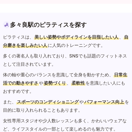
多々良駅のピラティスを探す
ピラティスは、
美しい姿勢やボディラインを目指したい人
、
自
分磨きを楽しみたい人
に人気のトレーニングです。
多くの著名人も取り入れており、SNSでも話題のフィットネス
として注目されています。
体の軸や重心のバランスを意識して全身を動かすため、
日常生
活での動きやすさ
や
姿勢づくり
、
柔軟性
を意識したい人にも
おすすめです。
また、
スポーツのコンディショニング
や
パフォーマンス向上
を
目的に取り入れられることもあります。
女性専用スタジオや少人数レッスンも多く、かわいいウェアな
ど、ライフスタイルの一部として楽しめるのも魅力です。