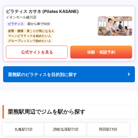
ピラティス カサネ (Pilates KASANE)
イオンモール綾川店
ピラティス
駅から車で10分
姿勢・腰痛・肩こりが気になる人
マシンピラティスを始めたい人
グループレッスンで始めたい人
公式サイトを見る
体験・相談予約
栗熊駅のピラティスを目的別に探す
栗熊駅周辺でジムを駅から探す
丸亀駅(12)
讃岐塩屋駅(12)
岡田駅(10)