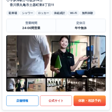
宇多津駅から徒歩14分
香川県丸亀市土器町東8丁目11
駐車場
シャワー
ロッカー
体組成計
Wi-Fi
無料体験
営業時間
定休日
24:00間営業
年中無休
体験・相談予約
店舗情報
公式サイト