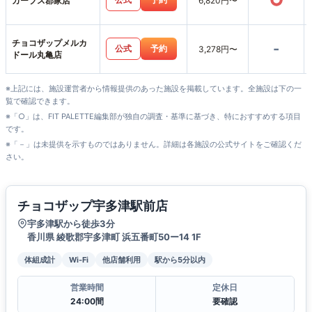
○
カーブス郡家店
6,820円〜
チョコザップメルカ
-
公式
予約
3,278円〜
ドール丸亀店
※上記には、施設運営者から情報提供のあった施設を掲載しています。全施設は下の一
覧で確認できます。
※「○」は、FIT PALETTE編集部が独自の調査・基準に基づき、特におすすめする項目
です。
※「－」は未提供を示すものではありません。詳細は各施設の公式サイトをご確認くだ
さい。
チョコザップ宇多津駅前店
宇多津駅から徒歩3分
香川県 綾歌郡宇多津町 浜五番町50ー14 1F
体組成計
Wi-Fi
他店舗利用
駅から5分以内
営業時間
定休日
24:00間
要確認