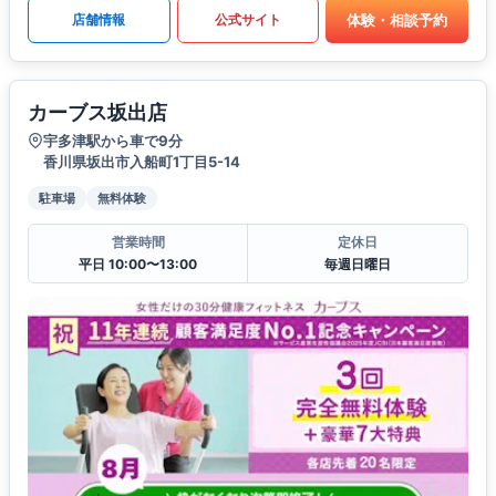
体験・相談予約
店舗情報
公式サイト
カーブス坂出店
宇多津駅から車で9分
香川県坂出市入船町1丁目5-14
駐車場
無料体験
営業時間
定休日
平日 10:00〜13:00
毎週日曜日