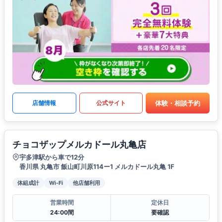
体験・相談予約
店舗情報
公式サイト
チョコザップメルカドール丸亀店
宇多津駅から車で12分
香川県 丸亀市 飯山町川原114ー1 メルカドール丸亀 1F
体組成計
Wi-Fi
他店舗利用
営業時間
定休日
24:00間
要確認