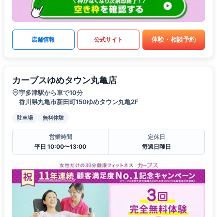
体験・相談予約
店舗情報
公式サイト
カーブスゆめタウン丸亀店
宇多津駅から車で10分
香川県丸亀市新田町150ゆめタウン丸亀2F
駐車場
無料体験
営業時間
定休日
平日 10:00〜13:00
毎週日曜日