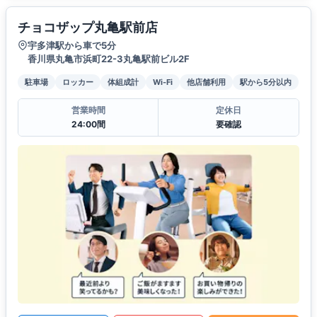
チョコザップ丸亀駅前店
宇多津駅から車で5分
香川県丸亀市浜町22-3丸亀駅前ビル2F
駐車場
ロッカー
体組成計
Wi-Fi
他店舗利用
駅から5分以内
営業時間
定休日
24:00間
要確認