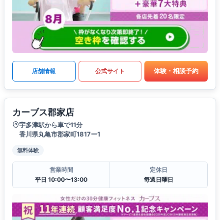
体験・相談予約
店舗情報
公式サイト
カーブス郡家店
宇多津駅から車で11分
香川県丸亀市郡家町1817ー1
無料体験
営業時間
定休日
平日 10:00〜13:00
毎週日曜日