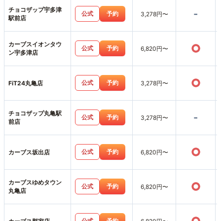
チョコザップ宇多津
-
公式
予約
3,278円〜
駅前店
カーブスイオンタウ
○
公式
予約
6,820円〜
ン宇多津店
○
公式
予約
FiT24丸亀店
3,278円〜
チョコザップ丸亀駅
-
公式
予約
3,278円〜
前店
○
公式
予約
カーブス坂出店
6,820円〜
カーブスゆめタウン
○
公式
予約
6,820円〜
丸亀店
公式
予約