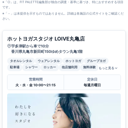
※「○」は、FIT PALETTE編集部が独自の調査・基準に基づき、特におすすめする項目
です。
※「－」は未提供を示すものではありません。詳細は各施設の公式サイトをご確認くだ
さい。
ホットヨガスタジオ LOIVE丸亀店
宇多津駅から車で10分
香川県丸亀市新田町150ゆめタウン丸亀1階
タオルレンタル
ウェアレンタル
ホットヨガ
グループヨガ
駐車場
シャワー
ロッカー
他店舗利用
無料体験
もっと見る
営業時間
定休日
火・水・金 10:00〜21:15
毎週月曜日