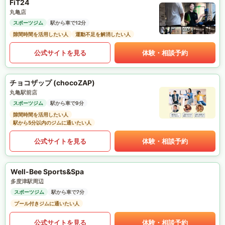
FiT24
丸亀店
スポーツジム
駅から車で12分
隙間時間を活用したい人
運動不足を解消したい人
公式サイトを見る
体験・相談予約
チョコザップ (chocoZAP)
丸亀駅前店
スポーツジム
駅から車で9分
隙間時間を活用したい人
駅から5分以内のジムに通いたい人
公式サイトを見る
体験・相談予約
Well-Bee Sports&Spa
多度津駅周辺
スポーツジム
駅から車で7分
プール付きジムに通いたい人
公式サイトを見る
体験・相談予約