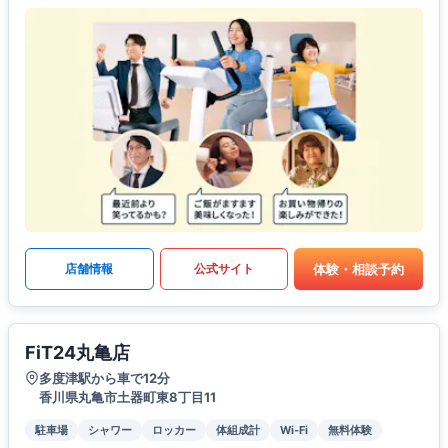
体験・相談予約
店舗情報
公式サイト
FiT24丸亀店
多度津駅から車で12分
香川県丸亀市土器町東8丁目11
駐車場
シャワー
ロッカー
体組成計
Wi-Fi
無料体験