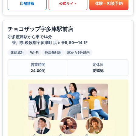
体験・相談予約
店舗情報
公式サイト
チョコザップ宇多津駅前店
多度津駅から車で14分
香川県 綾歌郡宇多津町 浜五番町50ー14 1F
体組成計
Wi-Fi
他店舗利用
駅から5分以内
営業時間
定休日
24:00間
要確認