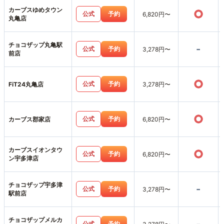
カーブスゆめタウン
○
公式
予約
6,820円〜
丸亀店
チョコザップ丸亀駅
-
公式
予約
3,278円〜
前店
○
公式
予約
FiT24丸亀店
3,278円〜
○
公式
予約
カーブス郡家店
6,820円〜
カーブスイオンタウ
○
公式
予約
6,820円〜
ン宇多津店
チョコザップ宇多津
-
公式
予約
3,278円〜
駅前店
チョコザップメルカ
公式
予約