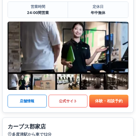
営業時間
定休日
24:00間営業
年中無休
体験・相談予約
店舗情報
公式サイト
カーブス郡家店
多度津駅から車で12分