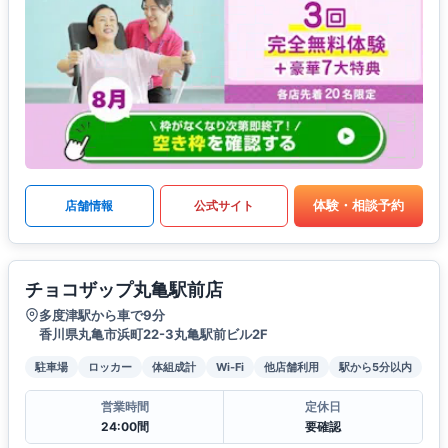
体験・相談予約
店舗情報
公式サイト
チョコザップ丸亀駅前店
多度津駅から車で9分
香川県丸亀市浜町22-3丸亀駅前ビル2F
駐車場
ロッカー
体組成計
Wi-Fi
他店舗利用
駅から5分以内
営業時間
定休日
24:00間
要確認