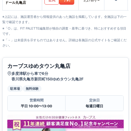
-
3,278円〜
ドール丸亀店
※上記には、施設運営者から情報提供のあった施設を掲載しています。全施設は下の一
覧で確認できます。
※「○」は、FIT PALETTE編集部が独自の調査・基準に基づき、特におすすめする項目
です。
※「－」は未提供を示すものではありません。詳細は各施設の公式サイトをご確認くだ
さい。
カーブスゆめタウン丸亀店
多度津駅から車で6分
香川県丸亀市新田町150ゆめタウン丸亀2F
駐車場
無料体験
営業時間
定休日
平日 10:00〜13:00
毎週日曜日