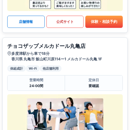
体験・相談予約
店舗情報
公式サイト
チョコザップメルカドール丸亀店
多度津駅から車で18分
香川県 丸亀市 飯山町川原114ー1 メルカドール丸亀 1F
体組成計
Wi-Fi
他店舗利用
営業時間
定休日
24:00間
要確認