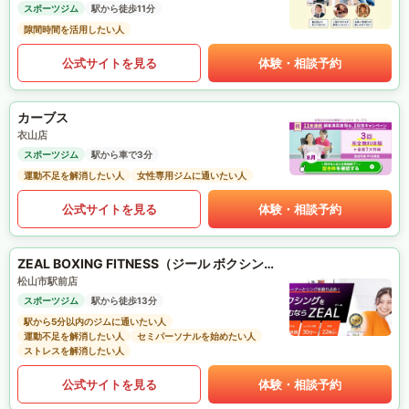
スポーツジム
駅から徒歩11分
隙間時間を活用したい人
公式サイトを見る
体験・相談予約
カーブス
衣山店
スポーツジム
駅から車で3分
運動不足を解消したい人
女性専用ジムに通いたい人
公式サイトを見る
体験・相談予約
ZEAL BOXING FITNESS（ジール ボクシング フィットネス）
松山市駅前店
スポーツジム
駅から徒歩13分
駅から5分以内のジムに通いたい人
運動不足を解消したい人
セミパーソナルを始めたい人
ストレスを解消したい人
公式サイトを見る
体験・相談予約