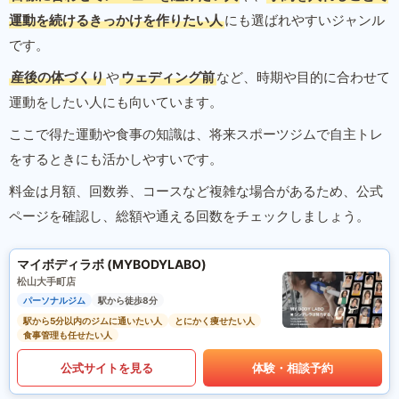
運動を続けるきっかけを作りたい人
にも選ばれやすいジャンル
です。
産後の体づくり
や
ウェディング前
など、時期や目的に合わせて
運動をしたい人にも向いています。
ここで得た運動や食事の知識は、将来スポーツジムで自主トレ
をするときにも活かしやすいです。
料金は月額、回数券、コースなど複雑な場合があるため、公式
ページを確認し、総額や通える回数をチェックしましょう。
マイボディラボ (MYBODYLABO)
松山大手町店
パーソナルジム
駅から徒歩8分
駅から5分以内のジムに通いたい人
とにかく痩せたい人
食事管理も任せたい人
公式サイトを見る
体験・相談予約