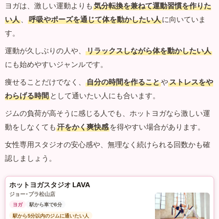
ヨガは、激しい運動よりも
気分転換を兼ねて運動習慣を作りた
い人
、
呼吸やポーズを通じて体を動かしたい人
に向いていま
す。
運動が久しぶりの人や、
リラックスしながら体を動かしたい人
にも始めやすいジャンルです。
痩せることだけでなく、
自分の時間を作ること
や
ストレスをや
わらげる時間
として通いたい人にも合います。
ジムの負荷が高そうに感じる人でも、ホットヨガなら激しい運
動をしなくても
汗をかく爽快感
を得やすい場合があります。
女性専用スタジオの安心感や、無理なく続けられる回数かも確
認しましょう。
ホットヨガスタジオ LAVA
ジョー･プラ松山店
ヨガ
駅から車で6分
駅から5分以内のジムに通いたい人