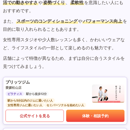
活での動きやすさ
や
姿勢づくり
、
柔軟性
を意識したい人にも
おすすめです。
また、
スポーツのコンディショニング
や
パフォーマンス向上
を
目的に取り入れられることもあります。
女性専用スタジオや少人数レッスンも多く、かわいいウェアな
ど、ライフスタイルの一部として楽しめるのも魅力です。
店舗によって特徴が異なるため、まずは自分に合うスタイルを
見つけてみましょう。
プリッツジム
愛媛松山店
ピラティス
駅から徒歩12分
駅から5分以内のジムに通いたい人
女性専用ジムに通いたい人
セミパーソナルを始めたい人
公式サイトを見る
体験・相談予約