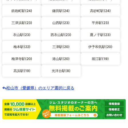
鉄砲町駅(24)
鎌田駅(24)
高砂町駅(24)
三津浜駅(23)
山西駅(23)
平井駅(23)
衣山駅(23)
西衣山駅(23)
鷹ノ子駅(23)
梅本駅(22)
三津駅(20)
伊予和気駅(20)
梅津寺駅(20)
港山駅(20)
堀江駅(19)
高浜駅(19)
光洋台駅(8)
松山市（愛媛県）のエリア選択に戻る