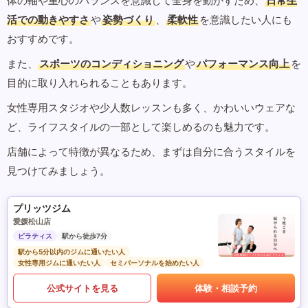
体の軸や重心のバランスを意識して全身を動かすため、
日常生
活での動きやすさ
や
姿勢づくり
、
柔軟性
を意識したい人にも
おすすめです。
また、
スポーツのコンディショニング
や
パフォーマンス向上
を
目的に取り入れられることもあります。
女性専用スタジオや少人数レッスンも多く、かわいいウェアな
ど、ライフスタイルの一部として楽しめるのも魅力です。
店舗によって特徴が異なるため、まずは自分に合うスタイルを
見つけてみましょう。
プリッツジム
愛媛松山店
ピラティス
駅から徒歩7分
駅から5分以内のジムに通いたい人
女性専用ジムに通いたい人
セミパーソナルを始めたい人
公式サイトを見る
体験・相談予約