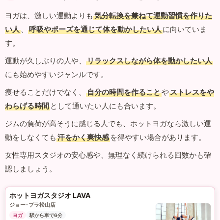
ヨガは、激しい運動よりも
気分転換を兼ねて運動習慣を作りた
い人
、
呼吸やポーズを通じて体を動かしたい人
に向いていま
す。
運動が久しぶりの人や、
リラックスしながら体を動かしたい人
にも始めやすいジャンルです。
痩せることだけでなく、
自分の時間を作ること
や
ストレスをや
わらげる時間
として通いたい人にも合います。
ジムの負荷が高そうに感じる人でも、ホットヨガなら激しい運
動をしなくても
汗をかく爽快感
を得やすい場合があります。
女性専用スタジオの安心感や、無理なく続けられる回数かも確
認しましょう。
ホットヨガスタジオ LAVA
ジョー･プラ松山店
ヨガ
駅から車で6分