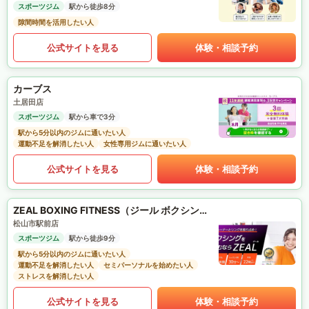
スポーツジム
駅から徒歩8分
隙間時間を活用したい人
公式サイトを見る
体験・相談予約
カーブス
土居田店
スポーツジム
駅から車で3分
駅から5分以内のジムに通いたい人
運動不足を解消したい人
女性専用ジムに通いたい人
公式サイトを見る
体験・相談予約
ZEAL BOXING FITNESS（ジール ボクシング フィットネス）
松山市駅前店
スポーツジム
駅から徒歩9分
駅から5分以内のジムに通いたい人
運動不足を解消したい人
セミパーソナルを始めたい人
ストレスを解消したい人
公式サイトを見る
体験・相談予約