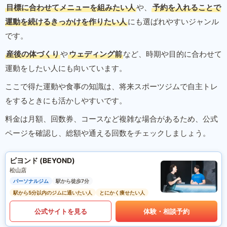
目標に合わせてメニューを組みたい人
や、
予約を入れることで
運動を続けるきっかけを作りたい人
にも選ばれやすいジャンル
です。
産後の体づくり
や
ウェディング前
など、時期や目的に合わせて
運動をしたい人にも向いています。
ここで得た運動や食事の知識は、将来スポーツジムで自主トレ
をするときにも活かしやすいです。
料金は月額、回数券、コースなど複雑な場合があるため、公式
ページを確認し、総額や通える回数をチェックしましょう。
ビヨンド (BEYOND)
松山店
パーソナルジム
駅から徒歩7分
駅から5分以内のジムに通いたい人
とにかく痩せたい人
公式サイトを見る
体験・相談予約