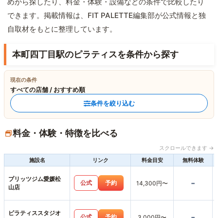
めから探したり、料金・体験・設備などの条件で比較したり
できます。掲載情報は、FIT PALETTE編集部が公式情報と独
自取材をもとに整理しています。
本町四丁目駅のピラティスを条件から探す
現在の条件
すべての店舗 / おすすめ順
条件を絞り込む
料金・体験・特徴を比べる
スクロールできます →
施設名
リンク
料金目安
無料体験
プリッツジム愛媛松
-
公式
予約
14,300円〜
山店
ピラティススタジオ
-
公式
予約
3,000円〜