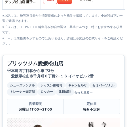
デップ松山店 鷹子ス
タジオ
※上記には、施設運営者から情報提供のあった施設を掲載しています。全施設は下の一
覧で確認できます。
※「○」は、FIT PALETTE編集部が独自の調査・基準に基づき、特におすすめする項目
です。
※「－」は未提供を示すものではありません。詳細は各施設の公式サイトをご確認くだ
さい。
プリッツジム愛媛松山店
本町四丁目駅から車で3分
愛媛県松山市千舟町６丁目2−１６ イイオビル 2階
シューズレンタル
レッスン振替可
キャンセル可
セミパーソナル
トレーナー固定制
ロッカー
体組成計
もっと見る
営業時間
定休日
月曜日 11:00〜21:00
毎月不定休