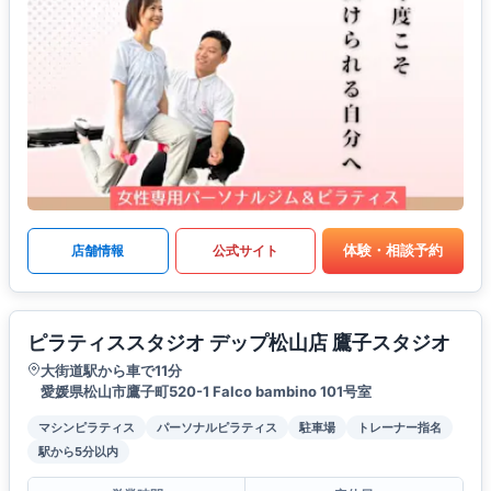
体験・相談予約
店舗情報
公式サイト
ピラティススタジオ デップ松山店 鷹子スタジオ
大街道駅から車で11分
愛媛県松山市鷹子町520-1 Falco bambino 101号室
マシンピラティス
パーソナルピラティス
駐車場
トレーナー指名
駅から5分以内