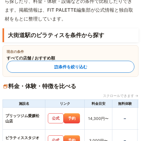
ら探したり、料金・体験・設備などの条件で比較したりでき
ます。掲載情報は、FIT PALETTE編集部が公式情報と独自取
材をもとに整理しています。
大街道駅のピラティスを条件から探す
現在の条件
すべての店舗 / おすすめ順
条件を絞り込む
料金・体験・特徴を比べる
スクロールできます →
施設名
リンク
料金目安
無料体験
プリッツジム愛媛松
-
公式
予約
14,300円〜
山店
ピラティススタジオ
-
公式
予約
3,000円〜