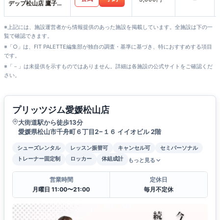
デップ松山店 鷹子ス
タジオ
※上記には、施設運営者から情報提供のあった施設を掲載しています。全施設は下の一
覧で確認できます。
※「○」は、FIT PALETTE編集部が独自の調査・基準に基づき、特におすすめする項目
です。
※「－」は未提供を示すものではありません。詳細は各施設の公式サイトをご確認くだ
さい。
プリッツジム愛媛松山店
大街道駅から徒歩13分
愛媛県松山市千舟町６丁目2−１６ イイオビル 2階
シューズレンタル
レッスン振替可
キャンセル可
セミパーソナル
トレーナー固定制
ロッカー
体組成計
もっと見る
営業時間
定休日
月曜日 11:00〜21:00
毎月不定休