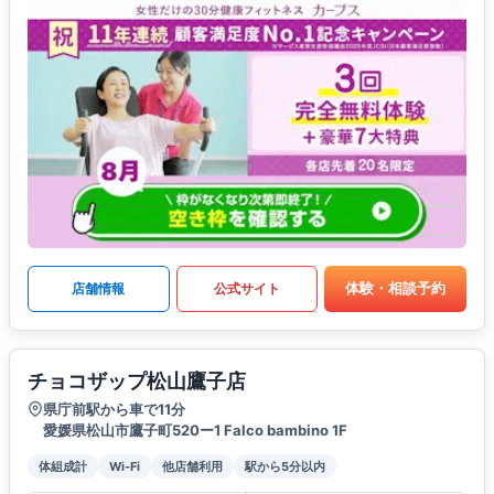
体験・相談予約
店舗情報
公式サイト
チョコザップ松山鷹子店
県庁前駅から車で11分
愛媛県松山市鷹子町520ー1 Falco bambino 1F
体組成計
Wi-Fi
他店舗利用
駅から5分以内