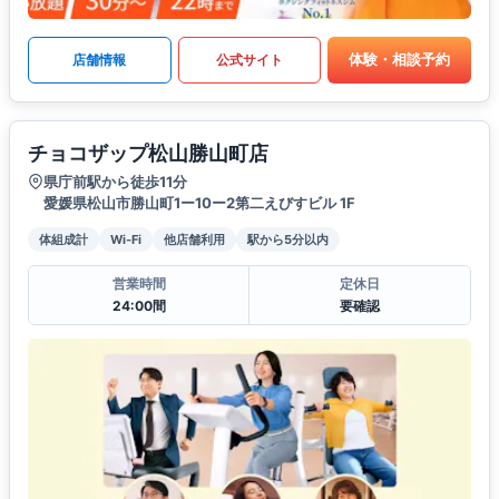
体験・相談予約
店舗情報
公式サイト
チョコザップ松山勝山町店
県庁前駅から徒歩11分
愛媛県松山市勝山町1ー10ー2第二えびすビル 1F
体組成計
Wi-Fi
他店舗利用
駅から5分以内
営業時間
定休日
24:00間
要確認