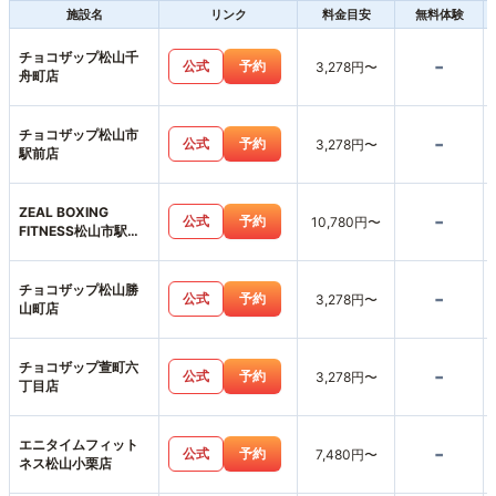
施設名
リンク
料金目安
無料体験
チョコザップ松山千
-
公式
予約
3,278円〜
舟町店
チョコザップ松山市
-
公式
予約
3,278円〜
駅前店
ZEAL BOXING
-
公式
予約
10,780円〜
FITNESS松山市駅前
店
チョコザップ松山勝
-
公式
予約
3,278円〜
山町店
チョコザップ萱町六
-
公式
予約
3,278円〜
丁目店
エニタイムフィット
-
公式
予約
7,480円〜
ネス松山小栗店