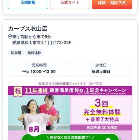
体験・相談予約
店舗情報
公式サイト
カーブス衣山店
県庁前駅から車で5分
愛媛県松山市衣山1丁目173-22F
駐車場
無料体験
営業時間
定休日
平日 10:00〜13:00
毎週日曜日