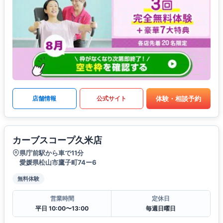
体験・相談予約
店舗情報
公式サイト
カーブスコープ久米店
県庁前駅から車で11分
愛媛県松山市鷹子町74ー6
無料体験
営業時間
定休日
平日 10:00〜13:00
毎週日曜日