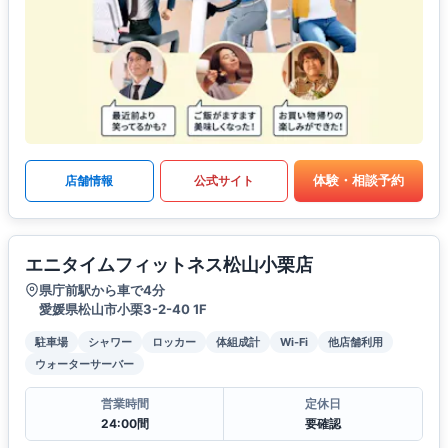
体験・相談予約
店舗情報
公式サイト
エニタイムフィットネス松山小栗店
県庁前駅から車で4分
愛媛県松山市小栗3-2-40 1F
駐車場
シャワー
ロッカー
体組成計
Wi-Fi
他店舗利用
ウォーターサーバー
営業時間
定休日
24:00間
要確認