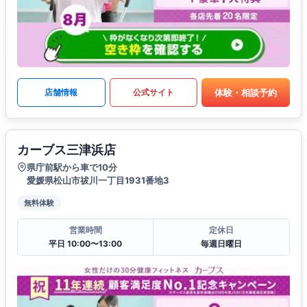
体験・相談予約
店舗情報
公式サイト
カーブス三津浜店
県庁前駅から車で10分
愛媛県松山市祓川一丁目1931番地3
無料体験
営業時間
定休日
平日 10:00〜13:00
毎週日曜日