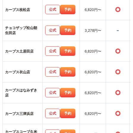
○
公式
予約
カーブス枝松店
6,820円〜
チョコザップ松山朝
-
公式
予約
3,278円〜
生田店
○
公式
予約
カーブス土居田店
6,820円〜
○
公式
予約
カーブス衣山店
6,820円〜
カーブスはなみずき
○
公式
予約
6,820円〜
店
○
公式
予約
カーブス三津浜店
6,820円〜
カーブスコープ久米