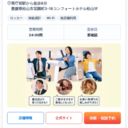
県庁前駅から徒歩8分
愛媛県松山市花園町3-18コンフォートホテル松山1F
ロッカー
体組成計
Wi-Fi
他店舗利用
営業時間
定休日
24:00間
要確認
体験・相談予約
店舗情報
公式サイト