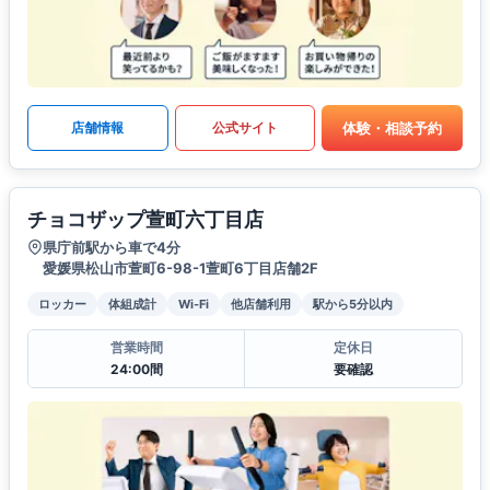
体験・相談予約
店舗情報
公式サイト
チョコザップ萱町六丁目店
県庁前駅から車で4分
愛媛県松山市萱町6-98-1萱町6丁目店舗2F
ロッカー
体組成計
Wi-Fi
他店舗利用
駅から5分以内
営業時間
定休日
24:00間
要確認