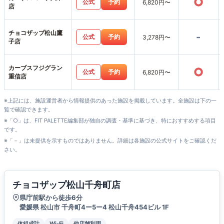
○
公式
予約
6,820円〜
店
チョコザップ松山鷹
-
公式
予約
3,278円〜
子店
カーブスフジグラン
○
公式
予約
6,820円〜
重信店
※上記には、施設運営者から情報提供のあった施設を掲載しています。全施設は下の一
覧で確認できます。
※「○」は、FIT PALETTE編集部が独自の調査・基準に基づき、特におすすめする項目
です。
※「－」は未提供を示すものではありません。詳細は各施設の公式サイトをご確認くだ
さい。
チョコザップ松山千舟町店
県庁前駅から徒歩6分
愛媛県 松山市 千舟町4ー5ー4 松山千舟454ビル 1F
体組成計
Wi-Fi
他店舗利用