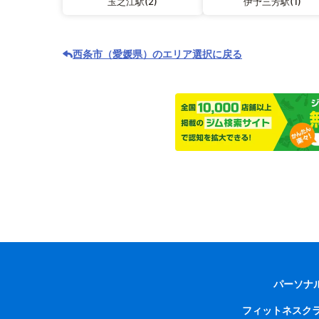
玉之江駅(2)
伊予三芳駅(1)
西条市（愛媛県）のエリア選択に戻る
パーソナ
フィットネスク