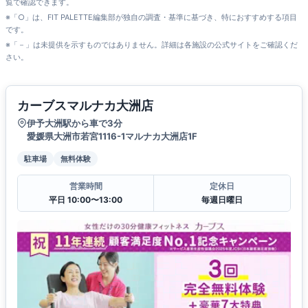
覧で確認できます。
※「○」は、FIT PALETTE編集部が独自の調査・基準に基づき、特におすすめする項目
です。
※「－」は未提供を示すものではありません。詳細は各施設の公式サイトをご確認くだ
さい。
カーブスマルナカ大洲店
伊予大洲駅から車で3分
愛媛県大洲市若宮1116-1マルナカ大洲店1F
駐車場
無料体験
営業時間
定休日
平日 10:00〜13:00
毎週日曜日