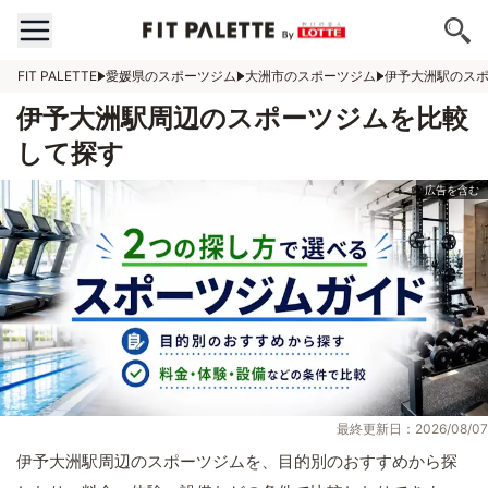
FIT PALETTE
愛媛県のスポーツジム
大洲市のスポーツジム
伊予大洲駅のス
伊予大洲駅周辺のスポーツジムを比較
して探す
最終更新日：2026/08/07
伊予大洲駅周辺のスポーツジムを、目的別のおすすめから探