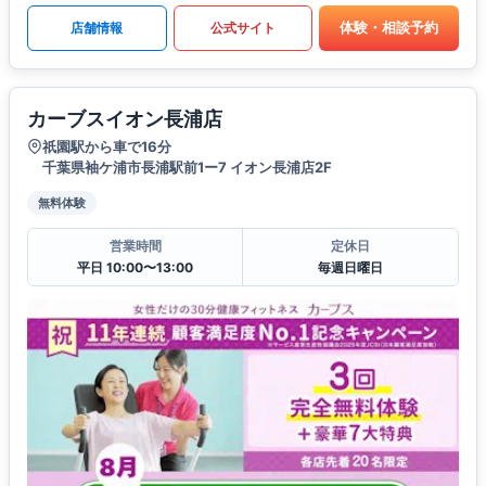
体験・相談予約
店舗情報
公式サイト
カーブスイオン長浦店
祇園駅から車で16分
千葉県袖ケ浦市長浦駅前1ー7 イオン長浦店2F
無料体験
営業時間
定休日
平日 10:00〜13:00
毎週日曜日