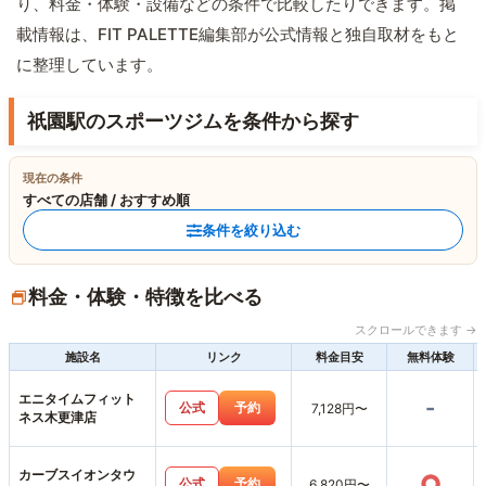
り、料金・体験・設備などの条件で比較したりできます。掲
載情報は、FIT PALETTE編集部が公式情報と独自取材をもと
に整理しています。
祇園駅のスポーツジムを条件から探す
現在の条件
すべての店舗 / おすすめ順
条件を絞り込む
料金・体験・特徴を比べる
スクロールできます →
施設名
リンク
料金目安
無料体験
エニタイムフィット
-
公式
予約
7,128円〜
ネス木更津店
カーブスイオンタウ
○
公式
予約
6,820円〜