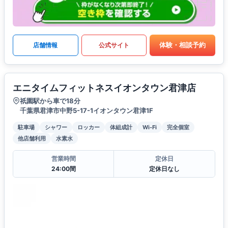
体験・相談予約
店舗情報
公式サイト
エニタイムフィットネスイオンタウン君津店
祇園駅から車で18分
千葉県君津市中野5-17-1イオンタウン君津1F
駐車場
シャワー
ロッカー
体組成計
Wi-Fi
完全個室
他店舗利用
水素水
営業時間
定休日
24:00間
定休日なし