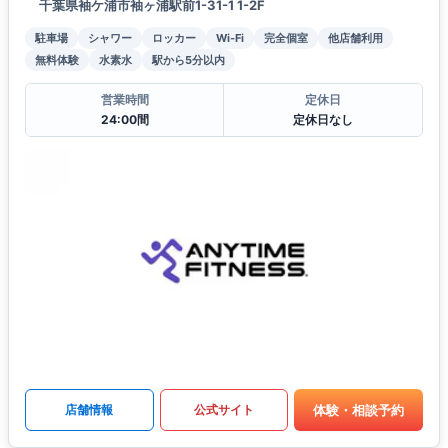
千葉県袖ケ浦市袖ヶ浦駅前1-31-1 1-2F
駐車場
シャワー
ロッカー
Wi-Fi
完全個室
他店舗利用
無料体験
水素水
駅から5分以内
営業時間
定休日
24:00間
定休日なし
体験・相談予約
店舗情報
公式サイト