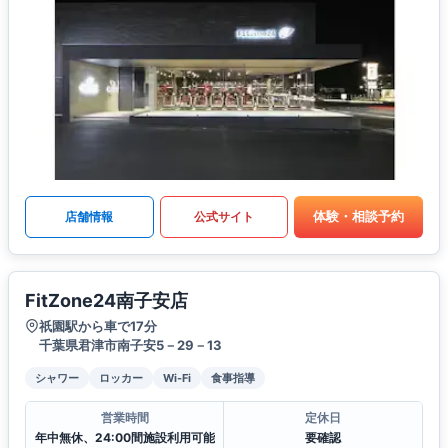
体験・相談予約
店舗情報
公式サイト
FitZone24南子安店
祇園駅から車で17分
千葉県君津市南子安5－29－13
シャワー
ロッカー
Wi-Fi
食事指導
営業時間
定休日
年中無休、24:00間施設利用可能
要確認