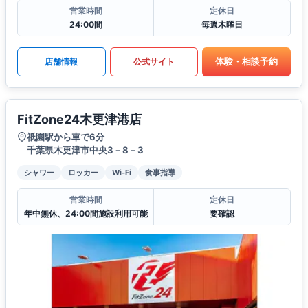
営業時間
定休日
24:00間
毎週木曜日
体験・相談予約
店舗情報
公式サイト
FitZone24木更津港店
祇園駅から車で6分
千葉県木更津市中央3－8－3
シャワー
ロッカー
Wi-Fi
食事指導
営業時間
定休日
年中無休、24:00間施設利用可能
要確認