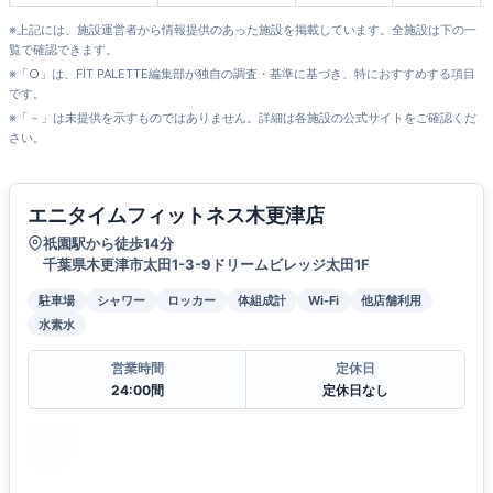
※上記には、施設運営者から情報提供のあった施設を掲載しています。全施設は下の一
覧で確認できます。
※「○」は、FIT PALETTE編集部が独自の調査・基準に基づき、特におすすめする項目
です。
※「－」は未提供を示すものではありません。詳細は各施設の公式サイトをご確認くだ
さい。
エニタイムフィットネス木更津店
祇園駅から徒歩14分
千葉県木更津市太田1-3-9ドリームビレッジ太田1F
駐車場
シャワー
ロッカー
体組成計
Wi-Fi
他店舗利用
水素水
営業時間
定休日
24:00間
定休日なし