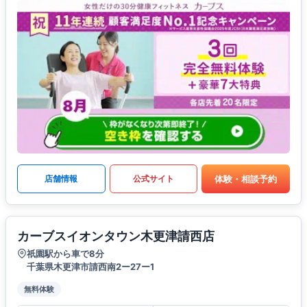
体験・相談予約
店舗情報
公式サイト
カーブスイオンタウン木更津請西店
祇園駅から車で8分
千葉県木更津市請西南2ー27ー1
無料体験