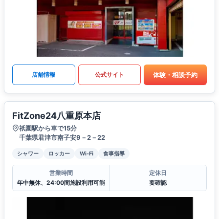
体験・相談予約
店舗情報
公式サイト
FitZone24八重原本店
祇園駅から車で15分
千葉県君津市南子安9－2－22
シャワー
ロッカー
Wi-Fi
食事指導
営業時間
定休日
年中無休、24:00間施設利用可能
要確認