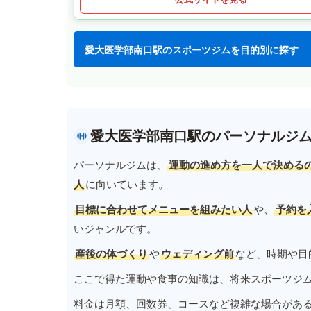
愛大医学部南口駅のスポーツジムを目的別に探す
愛大医学部南口駅のパーソナルジ
パーソナルジムは、
運動の進め方を一人で決める
人
に向いています。
目標に合わせてメニューを組みたい人
や、
予約を
いジャンルです。
産後の体づくり
や
ウェディング前
など、時期や目
ここで得た運動や食事の知識は、将来スポーツジ
料金は月額、回数券、コースなど複雑な場合があ