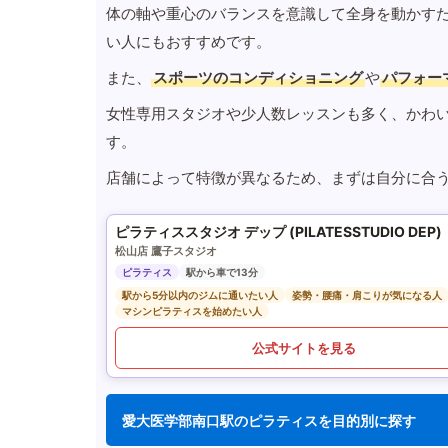
体の軸や重心のバランスを意識して全身を動かす
い人にもおすすめです。
また、
スポーツのコンディショニング
や
パフォー
女性専用スタジオや少人数レッスンも多く、かわ
す。
店舗によって特徴が異なるため、まずは自分に合
ピラティススタジオ デップ (PILATESSTUDIO DEP)
松山店 鷹子スタジオ
ピラティス
駅から車で13分
駅から5分以内のジムに通いたい人
姿勢・腰痛・肩こりが気になる人
マシンピラティスを始めたい人
公式サイトを見る
愛大医学部南口駅のピラティスを目的別に探す