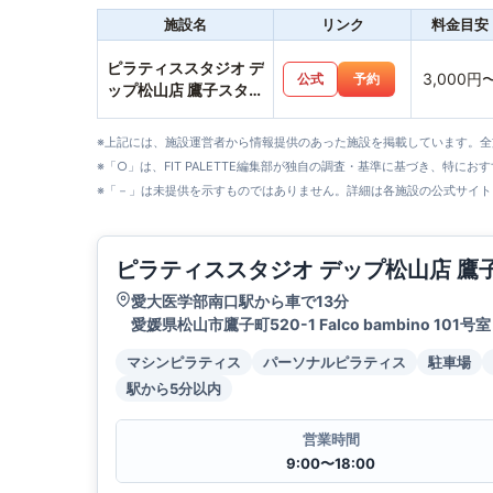
施設名
リンク
料金目安
ピラティススタジオ デ
3,000円
公式
予約
ップ松山店 鷹子スタジ
オ
※上記には、施設運営者から情報提供のあった施設を掲載しています。
※「○」は、FIT PALETTE編集部が独自の調査・基準に基づき、特にお
※「－」は未提供を示すものではありません。詳細は各施設の公式サイト
ピラティススタジオ デップ松山店 鷹
愛大医学部南口駅から車で13分
愛媛県松山市鷹子町520-1 Falco bambino 101号室
マシンピラティス
パーソナルピラティス
駐車場
駅から5分以内
営業時間
9:00〜18:00