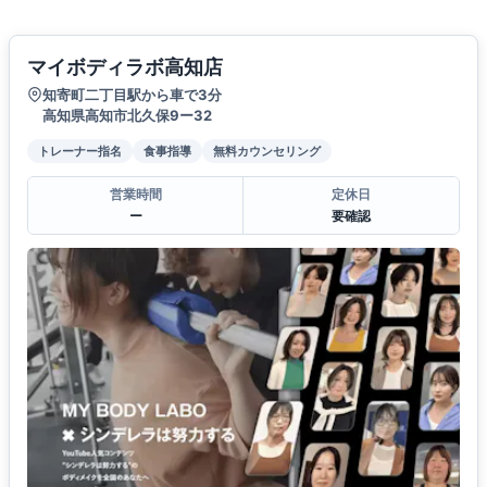
マイボディラボ高知店
知寄町二丁目駅から車で3分
高知県高知市北久保9ー32
トレーナー指名
食事指導
無料カウンセリング
営業時間
定休日
ー
要確認