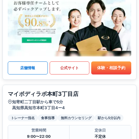
体験・相談予約
店舗情報
公式サイト
マイボディラボ本町3丁目店
知寄町二丁目駅から車で5分
高知県高知市本町3丁目4ー4
トレーナー指名
食事指導
無料カウンセリング
駅から5分以内
営業時間
定休日
9:00〜22:00
不定休