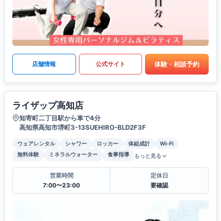
体験・相談予約
店舗情報
公式サイト
ライザップ高知店
知寄町二丁目駅から車で4分
高知県高知市堺町3-13SUEHIRO-BLD2F3F
ウェアレンタル
シャワー
ロッカー
体組成計
Wi-Fi
無料体験
ミネラルウォーター
食事指導
もっと見る
営業時間
定休日
7:00〜23:00
要確認