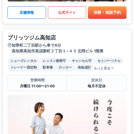
体験・相談予約
店舗情報
公式サイト
プリッツジム高知店
知寄町二丁目駅から車で4分
高知県高知市高須新町２丁目１−４３ 北岡ビル 1階東
シューズレンタル
レッスン振替可
キャンセル可
セミパーソナル
トレーナー固定制
駐車場
ロッカー
体組成計
もっと見る
営業時間
定休日
月曜日 11:00〜21:00
毎月不定休