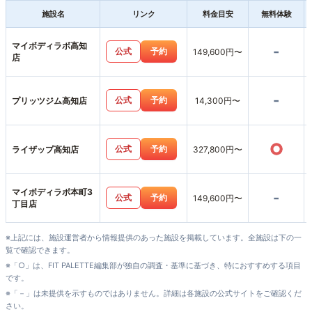
施設名
リンク
料金目安
無料体験
マイボディラボ高知
-
公式
予約
149,600円〜
店
-
公式
予約
プリッツジム高知店
14,300円〜
○
公式
予約
ライザップ高知店
327,800円〜
マイボディラボ本町3
-
公式
予約
149,600円〜
丁目店
※上記には、施設運営者から情報提供のあった施設を掲載しています。全施設は下の一
覧で確認できます。
※「○」は、FIT PALETTE編集部が独自の調査・基準に基づき、特におすすめする項目
です。
※「－」は未提供を示すものではありません。詳細は各施設の公式サイトをご確認くだ
さい。