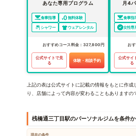
あなた専用プログラム
月4パ
食事指導
無料体験
食事指
シャワー
ウェアレンタル
女性専
おすすめコース料金
327,800円
おす
公式サイトで見
公式サイ
体験・相談予約
る
る
上記の表は公式サイトに記載の情報をもとに作成
り、店舗によって内容が変わることもありますの
桟橋通三丁目駅のパーソナルジムを条件か
現在の条件