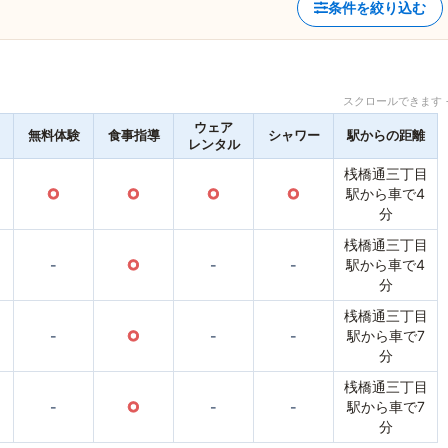
条件を絞り込む
スクロールできます 
ウェア
無料体験
食事指導
シャワー
駅からの距離
レンタル
桟橋通三丁目
○
○
○
○
駅から車で4
分
桟橋通三丁目
-
○
-
-
駅から車で4
分
桟橋通三丁目
-
○
-
-
駅から車で7
分
桟橋通三丁目
-
○
-
-
駅から車で7
分