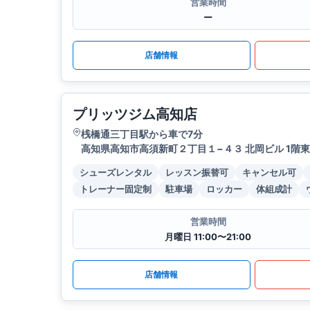
営業時間
ー
店舗情報
プリッツジム高知店
桟橋通三丁目駅から車で7分
高知県高知市高須新町２丁目１−４３ 北岡ビル 1階東
シューズレンタル
レッスン振替可
キャンセル可
トレーナー固定制
駐車場
ロッカー
体組成計
営業時間
月曜日 11:00〜21:00
店舗情報