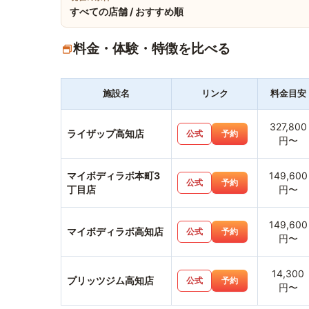
すべての店舗 / おすすめ順
料金・体験・特徴を比べる
施設名
リンク
料金目安
327,800
ライザップ高知店
公式
予約
円〜
マイボディラボ本町3
149,600
公式
予約
丁目店
円〜
149,600
マイボディラボ高知店
公式
予約
円〜
14,300
プリッツジム高知店
公式
予約
円〜