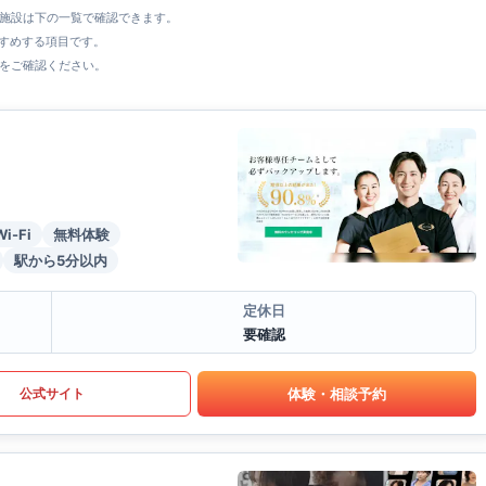
全施設は下の一覧で確認できます。
すすめする項目です。
をご確認ください。
Wi-Fi
無料体験
駅から5分以内
定休日
要確認
体験・相談予約
公式サイト