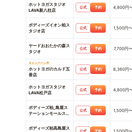
ホットヨガスタジオ
4,800円
公式
予約
LAVA新八柱店
ボディーズイオン柏ス
1,500円
公式
予約
タジオ店
ヤードおおたかの森ス
7,700円
公式
予約
タジオ
キャンペーン中
ホットヨガのカルド五
8,360円
公式
予約
香店
ホットヨガスタジオ
4,800円
公式
予約
LAVA松戸店
ボディーズ柏_島屋ス
1,500円
公式
予約
テーションモールスタ
ジオ店
ボディーズ柏高島屋ス
1,500円
公式
予約