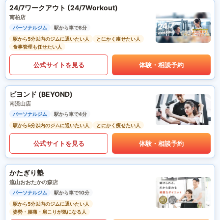
24/7ワークアウト (24/7Workout)
南柏店
パーソナルジム
駅から車で8分
駅から5分以内のジムに通いたい人
とにかく痩せたい人
食事管理も任せたい人
公式サイトを見る
体験・相談予約
ビヨンド (BEYOND)
南流山店
パーソナルジム
駅から車で4分
駅から5分以内のジムに通いたい人
とにかく痩せたい人
公式サイトを見る
体験・相談予約
かたぎり塾
流山おおたかの森店
パーソナルジム
駅から車で10分
駅から5分以内のジムに通いたい人
姿勢・腰痛・肩こりが気になる人