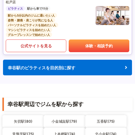
松戸店
ピラティス
駅から車で11分
駅から5分以内のジムに通いたい人
姿勢・腰痛・肩こりが気になる人
パーソナルピラティスを始めたい人
マシンピラティスを始めたい人
グループレッスンで始めたい人
公式サイトを見る
体験・相談予約
幸谷駅のピラティスを目的別に探す
幸谷駅周辺でジムを駅から探す
矢切駅(80)
小金城趾駅(79)
五香駅(75)
常盤平駅(75)
上本郷駅(74)
北小金駅(74)