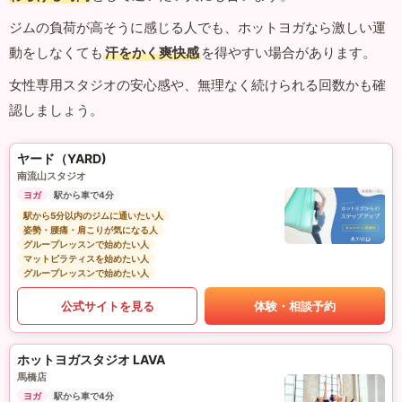
ジムの負荷が高そうに感じる人でも、ホットヨガなら激しい運
動をしなくても
汗をかく爽快感
を得やすい場合があります。
女性専用スタジオの安心感や、無理なく続けられる回数かも確
認しましょう。
ヤード（YARD)
南流山スタジオ
ヨガ
駅から車で4分
駅から5分以内のジムに通いたい人
姿勢・腰痛・肩こりが気になる人
グループレッスンで始めたい人
マットピラティスを始めたい人
グループレッスンで始めたい人
公式サイトを見る
体験・相談予約
ホットヨガスタジオ LAVA
馬橋店
ヨガ
駅から車で4分