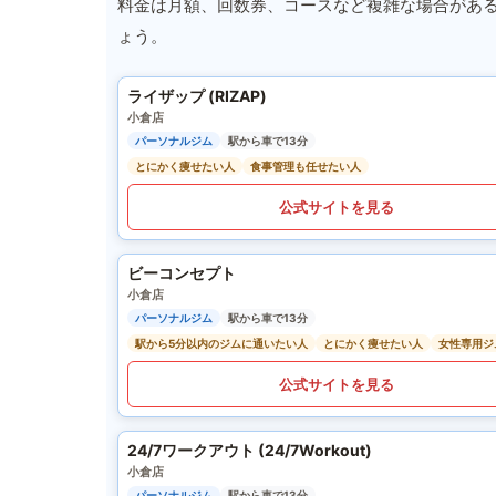
料金は月額、回数券、コースなど複雑な場合があ
ょう。
ライザップ (RIZAP)
小倉店
パーソナルジム
駅から車で13分
とにかく痩せたい人
食事管理も任せたい人
公式サイトを見る
ビーコンセプト
小倉店
パーソナルジム
駅から車で13分
駅から5分以内のジムに通いたい人
とにかく痩せたい人
女性専用ジ
公式サイトを見る
24/7ワークアウト (24/7Workout)
小倉店
パーソナルジム
駅から車で13分