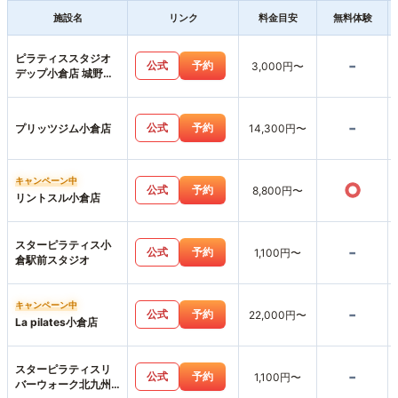
施設名
リンク
料金目安
無料体験
ピラティススタジオ
-
公式
予約
3,000円〜
デップ小倉店 城野ス
タジオ
-
公式
予約
プリッツジム小倉店
14,300円〜
キャンペーン中
○
公式
予約
8,800円〜
リントスル小倉店
スターピラティス小
-
公式
予約
1,100円〜
倉駅前スタジオ
キャンペーン中
-
公式
予約
22,000円〜
La pilates小倉店
スターピラティスリ
-
公式
予約
1,100円〜
バーウォーク北九州