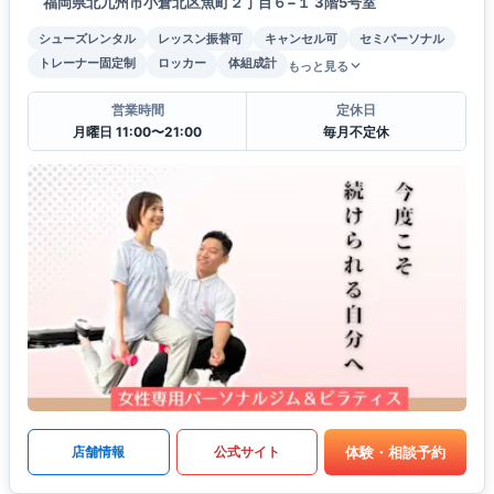
福岡県北九州市小倉北区魚町２丁目６−１ 3階5号室
シューズレンタル
レッスン振替可
キャンセル可
セミパーソナル
トレーナー固定制
ロッカー
体組成計
もっと見る
営業時間
定休日
月曜日 11:00〜21:00
毎月不定休
体験・相談予約
店舗情報
公式サイト