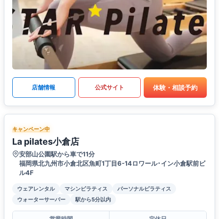
体験・相談予約
店舗情報
公式サイト
キャンペーン中
La pilates小倉店
安部山公園駅から車で11分
福岡県北九州市小倉北区魚町1丁目6-14ロワール･イン小倉駅前ビ
ル4F
ウェアレンタル
マシンピラティス
パーソナルピラティス
ウォーターサーバー
駅から5分以内
営業時間
定休日