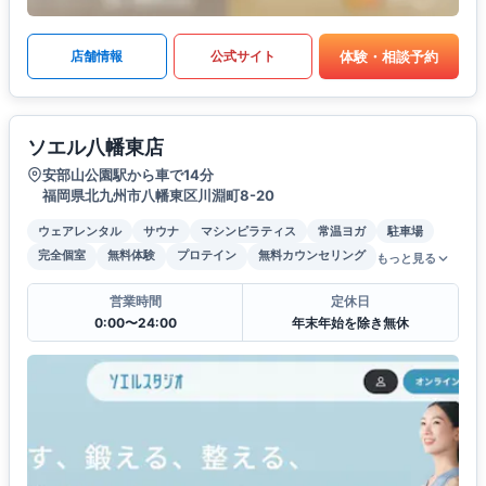
体験・相談予約
店舗情報
公式サイト
ソエル八幡東店
安部山公園駅から車で14分
福岡県北九州市八幡東区川淵町8-20
ウェアレンタル
サウナ
マシンピラティス
常温ヨガ
駐車場
完全個室
無料体験
プロテイン
無料カウンセリング
もっと見る
営業時間
定休日
0:00〜24:00
年末年始を除き無休