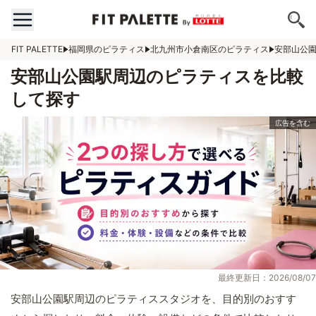
FIT PALETTE
福岡県のピラティス
北九州市小倉南区のピラティス
安部山公
安部山公園駅周辺のピラティスを比較
して探す
最終更新日：2026/08/07
安部山公園駅周辺のピラティススタジオを、目的別のおすす