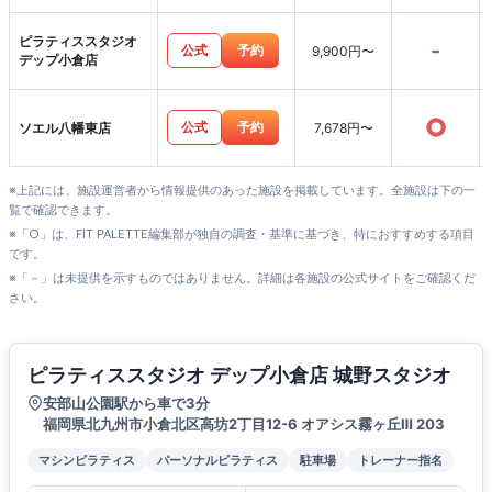
スタジオ
ピラティススタジオ
-
公式
予約
9,900円〜
デップ小倉店
○
公式
予約
ソエル八幡東店
7,678円〜
※上記には、施設運営者から情報提供のあった施設を掲載しています。全施設は下の一
覧で確認できます。
※「○」は、FIT PALETTE編集部が独自の調査・基準に基づき、特におすすめする項目
です。
※「－」は未提供を示すものではありません。詳細は各施設の公式サイトをご確認くだ
さい。
ピラティススタジオ デップ小倉店 城野スタジオ
安部山公園駅から車で3分
福岡県北九州市小倉北区高坊2丁目12-6 オアシス霧ヶ丘Ⅲ 203
マシンピラティス
パーソナルピラティス
駐車場
トレーナー指名