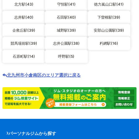
北方駅(43)
守恒駅(41)
徳力嵐山口駅(41)
志井駅(40)
石田駅(40)
下曽根駅(39)
企救丘駅(39)
城野駅(39)
安部山公園駅(39)
競馬場前駅(39)
志井公園駅(38)
朽網駅(16)
石原町駅(14)
呼野駅(5)
北九州市小倉南区のエリア選択に戻る
パーソナルジムから探す