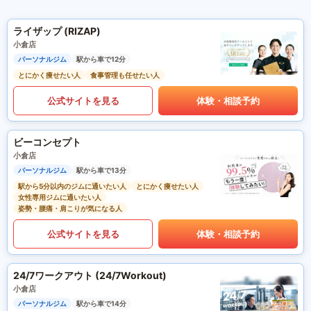
ライザップ (RIZAP)
小倉店
パーソナルジム
駅から車で12分
とにかく痩せたい人
食事管理も任せたい人
公式サイトを見る
体験・相談予約
ビーコンセプト
小倉店
パーソナルジム
駅から車で13分
駅から5分以内のジムに通いたい人
とにかく痩せたい人
女性専用ジムに通いたい人
姿勢・腰痛・肩こりが気になる人
公式サイトを見る
体験・相談予約
24/7ワークアウト (24/7Workout)
小倉店
パーソナルジム
駅から車で14分