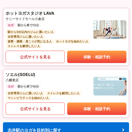
ホットヨガスタジオ LAVA
サニーサイドモール小倉店
ヨガ
駅から車で13分
駅から5分以内のジムに通いたい人
女性専用ジムに通いたい人
姿勢・腰痛・肩こりが気になる人
ホットヨガを始めたい人
ストレスを解消したい人
公式サイトを見る
体験・相談予約
ソエル(SOELU)
八幡東店
ヨガ
駅から車で16分
女性専用ジムに通いたい人
ストレスを解消したい人
マシンピラティスを始めたい人
公式サイトを見る
体験・相談予約
志井駅のヨガを目的別に探す