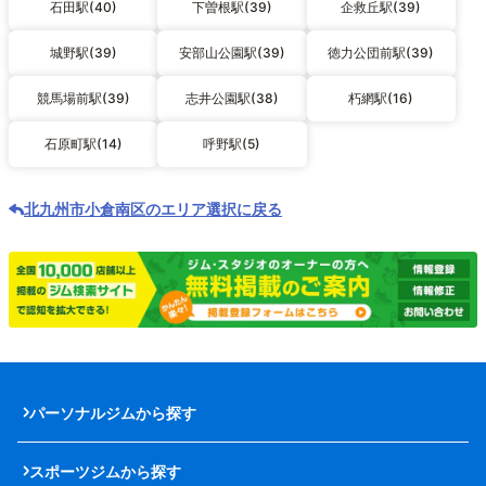
石田駅(40)
下曽根駅(39)
企救丘駅(39)
城野駅(39)
安部山公園駅(39)
徳力公団前駅(39)
競馬場前駅(39)
志井公園駅(38)
朽網駅(16)
石原町駅(14)
呼野駅(5)
北九州市小倉南区のエリア選択に戻る
パーソナルジムから探す
スポーツジムから探す