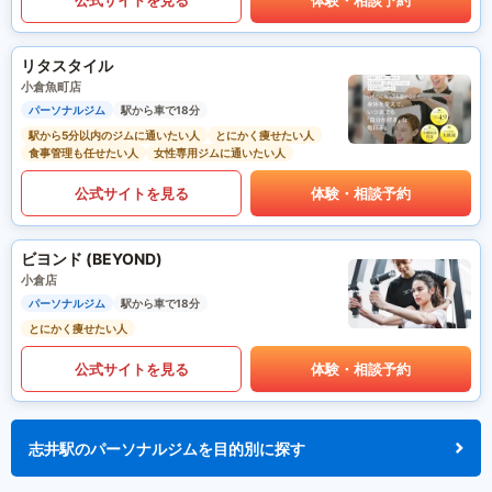
リタスタイル
小倉魚町店
パーソナルジム
駅から車で18分
駅から5分以内のジムに通いたい人
とにかく痩せたい人
食事管理も任せたい人
女性専用ジムに通いたい人
公式サイトを見る
体験・相談予約
ビヨンド (BEYOND)
小倉店
パーソナルジム
駅から車で18分
とにかく痩せたい人
公式サイトを見る
体験・相談予約
志井駅のパーソナルジムを目的別に探す