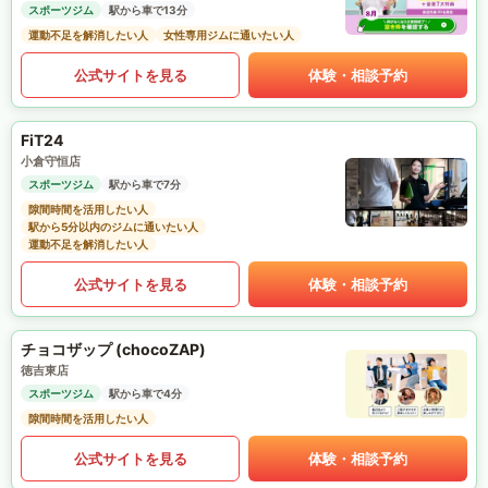
スポーツジム
駅から車で13分
運動不足を解消したい人
女性専用ジムに通いたい人
公式サイトを見る
体験・相談予約
FiT24
小倉守恒店
スポーツジム
駅から車で7分
隙間時間を活用したい人
駅から5分以内のジムに通いたい人
運動不足を解消したい人
公式サイトを見る
体験・相談予約
チョコザップ (chocoZAP)
徳吉東店
スポーツジム
駅から車で4分
隙間時間を活用したい人
公式サイトを見る
体験・相談予約