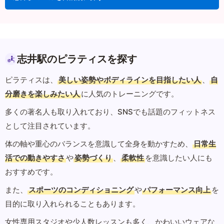
志井駅のピラティスを探す
ピラティスは、
美しい姿勢やボディラインを目指したい人
、
自
分磨きを楽しみたい人
に人気のトレーニングです。
多くの著名人も取り入れており、SNSでも話題のフィットネス
として注目されています。
体の軸や重心のバランスを意識して全身を動かすため、
日常生
活での動きやすさ
や
姿勢づくり
、
柔軟性
を意識したい人にも
おすすめです。
また、
スポーツのコンディショニング
や
パフォーマンス向上
を
目的に取り入れられることもあります。
女性専用スタジオや少人数レッスンも多く、かわいいウェアな