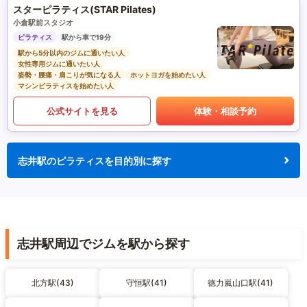
スターピラティス(STAR Pilates)
小倉駅前スタジオ
ピラティス
駅から車で19分
駅から5分以内のジムに通いたい人
女性専用ジムに通いたい人
姿勢・腰痛・肩こりが気になる人
ホットヨガを始めたい人
マシンピラティスを始めたい人
公式サイトを見る
体験・相談予約
志井駅のピラティスを目的別に探す
志井駅周辺でジムを駅から探す
北方駅(43)
守恒駅(41)
徳力嵐山口駅(41)