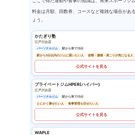
ここで得た運動や食事の知識は、将来スポーツジ
料金は月額、回数券、コースなど複雑な場合があ
ょう。
かたぎり塾
江戸川台店
パーソナルジム
駅から車で15分
駅から5分以内のジムに通いたい人
姿勢・腰痛・肩こりが気になる人
公式サイトを見る
プライベートジムHPER(ハイパー)
江戸川台店
パーソナルジム
駅から車で15分
とにかく痩せたい人
食事管理も任せたい人
公式サイトを見る
WAPLE